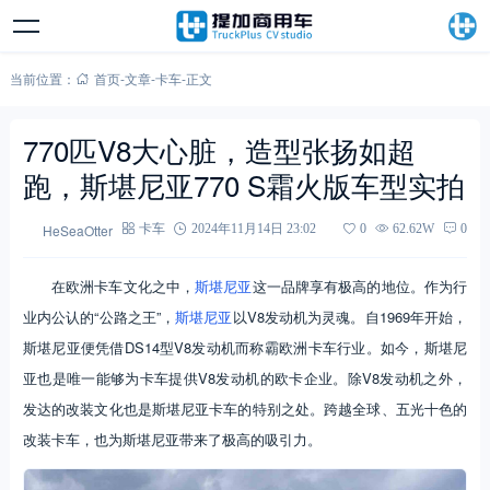
当前位置：
首页
-
文章
-
卡车
-
正文
770匹V8大心脏，造型张扬如超
跑，斯堪尼亚770 S霜火版车型实拍
HeSeaOtter
卡车
2024年11月14日 23:02
0
62.62W
0
在欧洲卡车文化之中，
斯堪尼亚
这一品牌享有极高的地位。作为行
业内公认的“公路之王”，
斯堪尼亚
以V8发动机为灵魂。自1969年开始，
斯堪尼亚便凭借DS14型V8发动机而称霸欧洲卡车行业。如今，斯堪尼
亚也是唯一能够为卡车提供V8发动机的欧卡企业。除V8发动机之外，
发达的改装文化也是斯堪尼亚卡车的特别之处。跨越全球、五光十色的
改装卡车，也为斯堪尼亚带来了极高的吸引力。