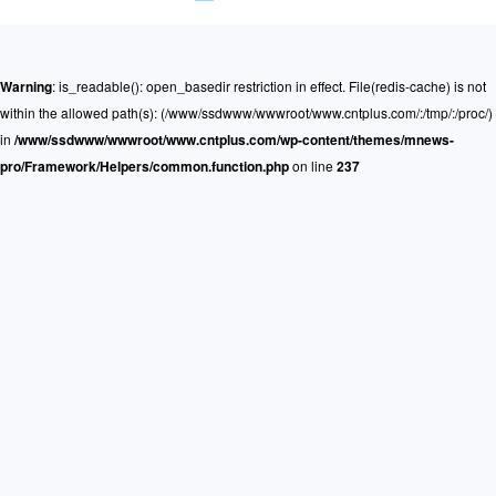
Warning
: is_readable(): open_basedir restriction in effect. File(redis-cache) is not
within the allowed path(s): (/www/ssdwww/wwwroot/www.cntplus.com/:/tmp/:/proc/)
in
/www/ssdwww/wwwroot/www.cntplus.com/wp-content/themes/mnews-
pro/Framework/Helpers/common.function.php
on line
237