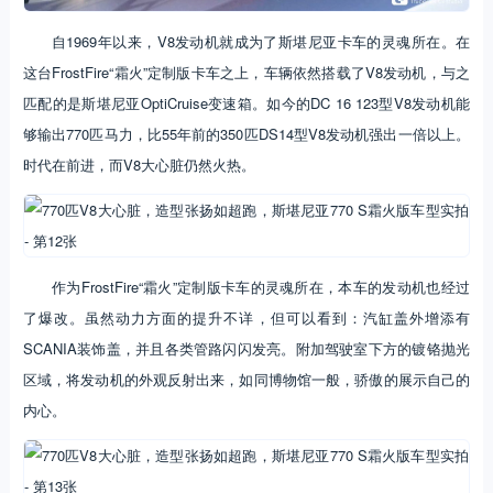
自1969年以来，V8发动机就成为了斯堪尼亚卡车的灵魂所在。在
这台FrostFire“霜火”定制版卡车之上，车辆依然搭载了V8发动机，与之
匹配的是斯堪尼亚OptiCruise变速箱。如今的DC 16 123型V8发动机能
够输出770匹马力，比55年前的350匹DS14型V8发动机强出一倍以上。
时代在前进，而V8大心脏仍然火热。
作为FrostFire“霜火”定制版卡车的灵魂所在，本车的发动机也经过
了爆改。虽然动力方面的提升不详，但可以看到：汽缸盖外增添有
SCANIA装饰盖，并且各类管路闪闪发亮。附加驾驶室下方的镀铬抛光
区域，将发动机的外观反射出来，如同博物馆一般，骄傲的展示自己的
内心。