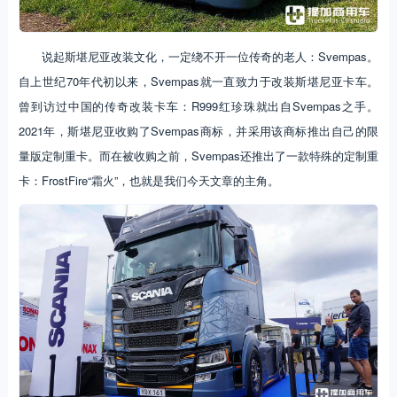
说起斯堪尼亚改装文化，一定绕不开一位传奇的老人：Svempas。
自上世纪70年代初以来，Svempas就一直致力于改装斯堪尼亚卡车。
曾到访过中国的传奇改装卡车：R999红珍珠就出自Svempas之手。
2021年，斯堪尼亚收购了Svempas商标，并采用该商标推出自己的限
量版定制重卡。而在被收购之前，Svempas还推出了一款特殊的定制重
卡：FrostFire“霜火”，也就是我们今天文章的主角。