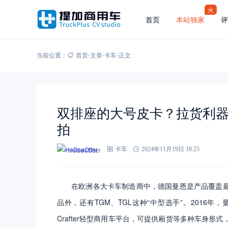
火
首页
本站独家
评
当前位置：
首页
-
文章
-
卡车
-
正文
双排座的大号皮卡？拉货利器
拍
HeSeaOtter
卡车
2024年11月19日 18:25
在欧洲各大卡车制造商中，德国曼恩是产品覆盖最
品外，还有TGM、TGL这种“中型选手”。2016
Crafter轻型商用车平台，可提供厢货等多种车身