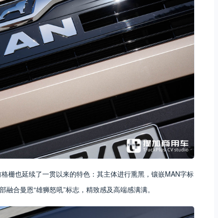
el的前格栅也延续了一贯以来的特色：其主体进行熏黑，镶嵌MAN字标
部融合曼恩“雄狮怒吼”标志，精致感及高端感满满。