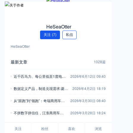
HeSeaOtter
关注
(7)
私信
HeSeaOtter
最新文章
1028篇
近千匹马力、每公里低至1度电！
2026年6月12日 09:40
乘龙翼威5超能版深度解析
数据定义产品，制造兑现需求:菱势
2026年4月2日 18:19
与多拉的“双向奔赴”
从“跟跑”到“领跑”：奇瑞商用车以F
2026年3月30日 08:40
SCV计划重新定义行业规则
不拼数字拼信任，江淮商用车用6
2026年3月28日 18:24
0年“笨功夫”托起用户创富路
关注
粉丝
喜欢
浏览