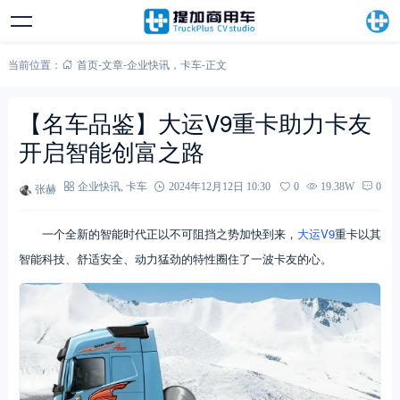
当前位置：
首页
-
文章
-
企业快讯
，
卡车
-
正文
【名车品鉴】大运V9重卡助力卡友
开启智能创富之路
张赫
企业快讯
,
卡车
2024年12月12日 10:30
0
19.38W
0
一个全新的智能时代正以不可阻挡之势加快到来，
大运V9
重卡以其
智能科技、舒适安全、动力猛劲的特性圈住了一波卡友的心。