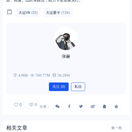
大运V9
(33)
大运重卡
(134)
张赫
4.96K
760.77M
56.28W
关注
(0)
私信
0
0
分享：
相关文章
换一批