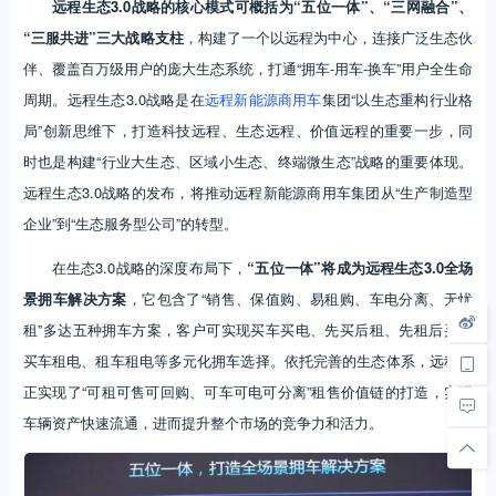
远程生态3.0战略的核心模式可概括为“五位一体”、“三网融合”、
“三服共进”三大战略支柱
，构建了一个以远程为中心，连接广泛生态伙
伴、覆盖百万级用户的庞大生态系统，打通“拥车-用车-换车”用户全生命
周期。远程生态3.0战略是在
远程新能源商用车
集团“以生态重构行业格
局”创新思维下，打造科技远程、生态远程、价值远程的重要一步，同
时也是构建“行业大生态、区域小生态、终端微生态”战略的重要体现。
远程生态3.0战略的发布，将推动远程新能源商用车集团从“生产制造型
企业”到“生态服务型公司”的转型。
在生态3.0战略的深度布局下，
“五位一体”将成为远程生态3.0全场
景拥车解决方案
，它包含了“销售、保值购、易租购、车电分离、无忧
租”多达五种拥车方案，客户可实现买车买电、先买后租、先租后买、
买车租电、租车租电等多元化拥车选择。依托完善的生态体系，远程真
正实现了“可租可售可回购、可车可电可分离”租售价值链的打造，实现
车辆资产快速流通，进而提升整个市场的竞争力和活力。