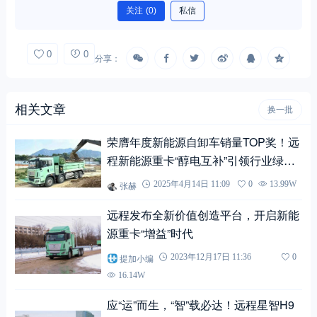
关注
(0)
私信
0
0
分享：
相关文章
换一批
荣膺年度新能源自卸车销量TOP奖！远
程新能源重卡“醇电互补”引领行业绿
色、高效转型
张赫
2025年4月14日 11:09
0
13.99W
远程发布全新价值创造平台，开启新能
源重卡“增益”时代
提加小编
2023年12月17日 11:36
0
16.14W
应“运”而生，“智”载必达！远程星智H9