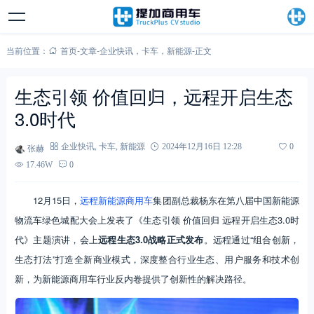
当前位置：
首页
-
文章
-
企业快讯
，
卡车
，
新能源
-
正文
生态引领 价值回归，远程开启生态
3.0时代
张赫
企业快讯
,
卡车
,
新能源
2024年12月16日 12:28
0
17.46W
0
12月15日，
远程新能源商用车
集团副总裁杨东在第八届中国新能源
物流车绿色城配大会上发表了《生态引领 价值回归 远程开启生态3.0时
代》主题演讲，会上
远程生态3.0战略正式发布
。远程通过“组合创新，
生态打法”打造全新商业模式，深度整合行业生态、用户服务和技术创
新，为新能源商用车行业反内卷提供了创新性的解决路径。