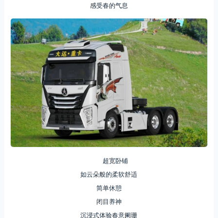
感受春的气息
超宽卧铺
如云朵般的柔软舒适
简单休憩
闭目养神
沉浸式体验春意阑珊