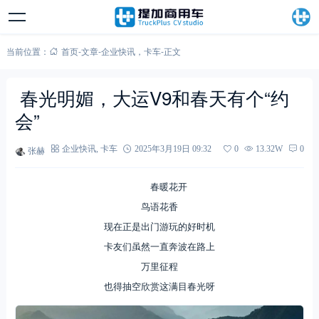
当前位置：
首页
-
文章
-
企业快讯
，
卡车
-
正文
春光明媚，大运V9和春天有个“约
会”
张赫
企业快讯
,
卡车
2025年3月19日 09:32
0
13.32W
0
春暖花开
鸟语花香
现在正是出门游玩的好时机
卡友们虽然一直奔波在路上
万里征程
也得抽空欣赏这满目春光呀