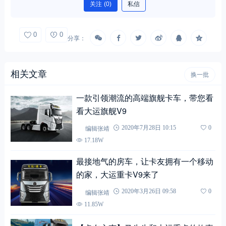
关注
(0)
私信
0
0
分享：
相关文章
换一批
一款引领潮流的高端旗舰卡车，带您看
看大运旗舰V9
编辑张靖
2020年7月28日 10:15
0
17.18W
最接地气的房车，让卡友拥有一个移动
的家，大运重卡V9来了
编辑张靖
2020年3月26日 09:58
0
11.85W