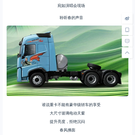
宛如演唱会现场
聆听春的声音
谁说重卡不能有豪华级轿车的享受
大尺寸玻璃电动天窗
提升亮度，拒绝沉闷
春风拂面