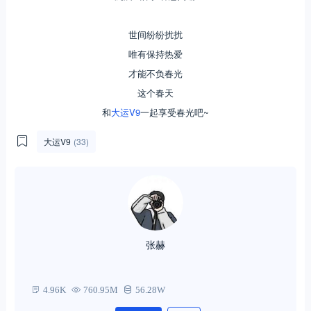
世间纷纷扰扰
唯有保持热爱
才能不负春光
这个春天
和
大运V9
一起享受春光吧~
大运V9
(33)
张赫
4.96K
760.95M
56.28W