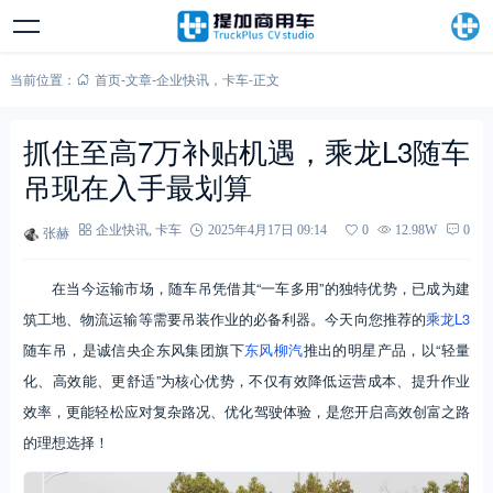
当前位置：
首页
-
文章
-
企业快讯
，
卡车
-
正文
抓住至高7万补贴机遇，乘龙L3随车
吊现在入手最划算
张赫
企业快讯
,
卡车
2025年4月17日 09:14
0
12.98W
0
在当今运输市场，随车吊凭借其“一车多用”的独特优势，已成为建
筑工地、物流运输等需要吊装作业的必备利器。今天向您推荐的
乘龙L3
随车吊，是诚信央企东风集团旗下
东风柳汽
推出的明星产品，以“轻量
化、高效能、更舒适”为核心优势，不仅有效降低运营成本、提升作业
效率，更能轻松应对复杂路况、优化驾驶体验，是您开启高效创富之路
的理想选择！