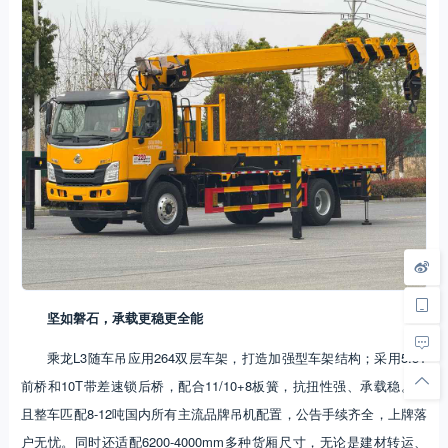
坚如磐石
，承载更稳更全能
乘龙L3随车吊应用264双层车架，打造加强型车架结构；采用5.5T
前桥和10T带差速锁后桥，配合11/10+8板簧，抗扭性强、承载稳。并
且整车匹配8-12吨国内所有主流品牌吊机配置，公告手续齐全，上牌落
户无忧。同时还适配6200-4000mm多种货厢尺寸，无论是建材转运、