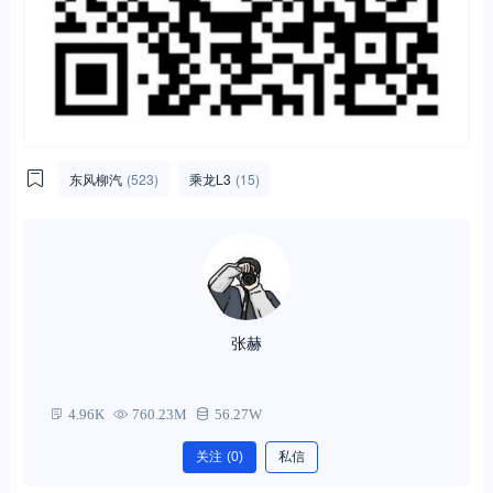
东风柳汽
(523)
乘龙L3
(15)
张赫
4.96K
760.23M
56.27W
关注
(0)
私信