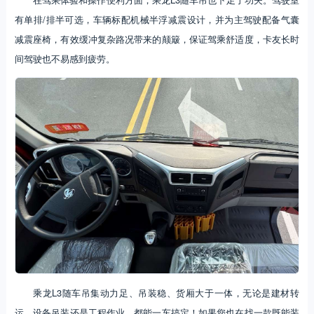
有单排/排半可选，车辆标配机械半浮减震设计，并为主驾驶配备气囊
减震座椅，有效缓冲复杂路况带来的颠簸，保证驾乘舒适度，卡友长时
间驾驶也不易感到疲劳。
乘龙L3随车吊集动力足、吊装稳、货厢大于一体，无论是建材转
运、设备吊装还是工程作业，都能一车搞定！如果您也在找一款既能装