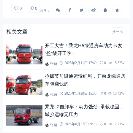
0
0
分享：
相关文章
换一批
开工大吉！乘龙H5绿通房车助力卡友
“盈”战开工季！
张赫
2025年2月11日 17:49
0
15.52W
抢抓节前绿通运输红利，开乘龙绿通房
车包赚钱的
张赫
2025年1月20日 15:35
0
13.43W
乘龙L2自卸车：动力强劲+承载稳固，
城乡运输无压力
张赫
2025年6月27日 09:18
0
12.71W