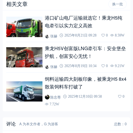
相关文章
换一批
港口矿山电厂运输就选它！乘龙H5纯
电牵引以实力定义高效
张赫
2025年8月21日 09:28
0
8.59W
乘龙H5V创富版LNG牵引车：安全堡垒
护航，创富安心无忧！
张赫
2025年8月19日 10:34
0
9.21W
饲料运输四大刻板印象，被乘龙H5 8x4
散装饲料车打破了
陈念尊
2025年12月10日 09:58
0
7.72W
评论
A 为本文作者，G 为游客
总数：0