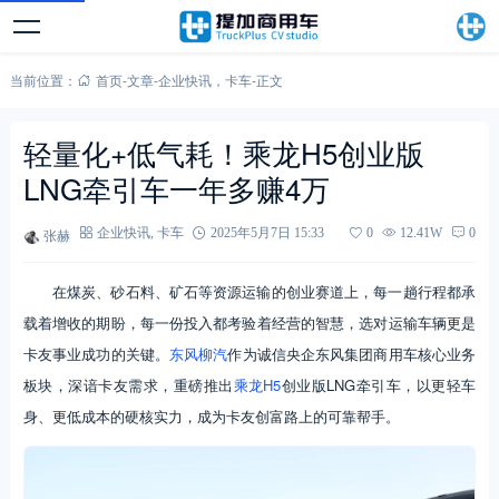
当前位置：
首页
-
文章
-
企业快讯
，
卡车
-
正文
轻量化+低气耗！乘龙H5创业版
LNG牵引车一年多赚4万
张赫
企业快讯
,
卡车
2025年5月7日 15:33
0
12.41W
0
在煤炭、砂石料、矿石等资源运输的创业赛道上，每一趟行程都承
载着增收的期盼，每一份投入都考验着经营的智慧，选对运输车辆更是
卡友事业成功的关键。
东风柳汽
作为诚信央企东风集团商用车核心业务
板块，深谙卡友需求，重磅推出
乘龙H5
创业版LNG牵引车，以更轻车
身、更低成本的硬核实力，成为卡友创富路上的可靠帮手。