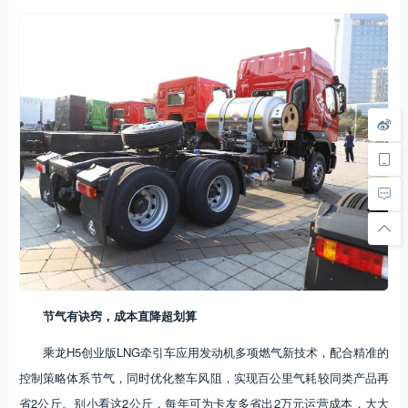
节气有诀窍，成本直降超划算
乘龙H5创业版LNG牵引车应用发动机多项燃气新技术，配合精准的
控制策略体系节气，同时优化整车风阻，实现百公里气耗较同类产品再
省2公斤。别小看这2公斤，每年可为卡友多省出2万元运营成本，大大