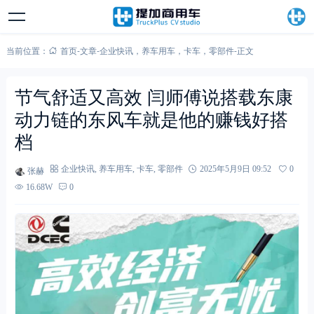
当前位置：
首页
-
文章
-
企业快讯
，
养车用车
，
卡车
，
零部件
-
正文
节气舒适又高效 闫师傅说搭载东康
动力链的东风车就是他的赚钱好搭
档
张赫
企业快讯
,
养车用车
,
卡车
,
零部件
2025年5月9日 09:52
0
16.68W
0