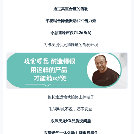
通过高重合度的齿轮
平稳啮合降低振动和冲击力矩
令怠速噪声仅74.2dB(A)
为卡友提供更加静谧的驾驶环境
跑长途运输就怕路上掉链子
耽误时效不说，还不安全
东风天龙KX品质没问题
东康燃气一体化动力链也靠得住