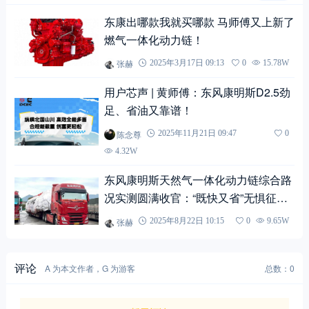
东康出哪款我就买哪款 马师傅又上新了
燃气一体化动力链！
张赫
2025年3月17日 09:13
0
15.78W
用户芯声 | 黄师傅：东风康明斯D2.5劲
足、省油又靠谱！
陈念尊
2025年11月21日 09:47
0
4.32W
东风康明斯天然气一体化动力链综合路
况实测圆满收官：“既快又省”无惧征
途！
张赫
2025年8月22日 10:15
0
9.65W
评论
A 为本文作者，G 为游客
总数：0