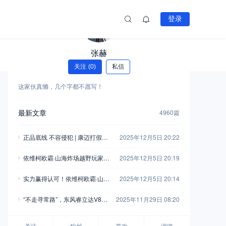
登录
张赫
关注
(0)
私信
这家伙真懒，几个字都不愿写！
最新文章
4960篇
正品底线 不容侵犯 | 康迈打假胜
2025年12月5日 20:22
诉，启动执行
依维柯欧霸·山海炸场越野玩家车
2025年12月5日 20:19
友会，这波操作堪称“王炸”！
实力赢得认可！依维柯欧霸·山海
2025年12月5日 20:14
荣获“年度四驱越野车”
“不走寻常路”，东风睿立达V8E
2025年11月29日 08:20
成为“最佳拍档”
关注
粉丝
喜欢
浏览