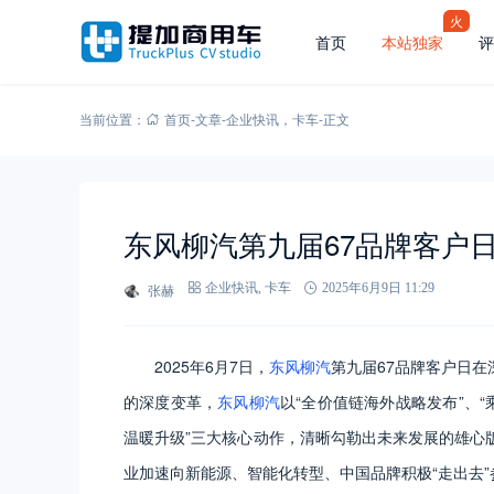
火
首页
本站独家
评
当前位置：
首页
-
文章
-
企业快讯
，
卡车
-
正文
东风柳汽第九届67品牌客户
张赫
企业快讯
,
卡车
2025年6月9日 11:29
2025年6月7日，
东风柳汽
第九届67品牌客户日
的深度变革，
东风柳汽
以“全价值链海外战略发布”、
温暖升级”三大核心动作，清晰勾勒出未来发展的雄心
业加速向新能源、智能化转型、中国品牌积极“走出去