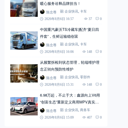
暖心服务诠释品牌担当！
陈念尊
企业快讯
,
卡车
2026年8月6日 16:57
37
0
中国重汽豪沃TS冷藏车|配齐“夏日四
件套”，生鲜运输稳创富
陈念尊
企业快讯
,
卡车
2026年8月6日 16:06
148
0
从频繁拆检到状态管理，轮端维护理
念正转向预防性维护
陈念尊
企业快讯
,
零部件
2026年8月6日 15:31
148
0
6.98万起，不止于大：鑫源向上V6用
“创富生态”重新定义商用MPV真实价
值
陈念尊
企业快讯
,
商务车
2026年8月6日 15:09
407
0