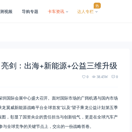
热
测视频
导购专题
卡车资讯
达人专栏
日亮剑：出海+新能源+公益三维升级
0
38.45W
0
在深圳国际会展中心盛大召开。面对国际市场的广阔机遇与国内市场
“乘龙翼威新能源战略平台全球首发”以及“望子乘龙公益计划第五季
版图，彰显了国资央企的责任担当与创新锐气，更是在全球汽车产
”参与全球竞争的关键节点上，交出的一份战略答卷。