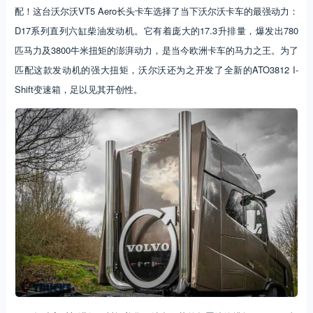
配！这台沃尔沃VT5 Aero长头卡车选择了当下沃尔沃卡车的最强动力：
D17系列直列六缸柴油发动机。它有着庞大的17.3升排量，爆发出780
匹马力及3800牛米扭矩的澎湃动力，是当今欧洲卡车的马力之王。为了
匹配这款发动机的强大扭矩，沃尔沃还为之开发了全新的ATO3812 I-
Shift变速箱，足以见其开创性。