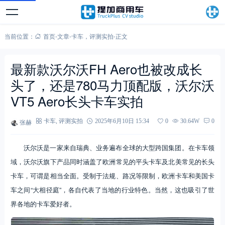
当前位置：
首页
-
文章
-
卡车
，
评测实拍
-
正文
最新款沃尔沃FH Aero也被改成长
头了，还是780马力顶配版，沃尔沃
VT5 Aero长头卡车实拍
张赫
卡车
,
评测实拍
2025年6月10日 15:34
0
30.64W
0
沃尔沃是一家来自瑞典、业务遍布全球的大型跨国集团。在卡车领
域，沃尔沃旗下产品同时涵盖了欧洲常见的平头卡车及北美常见的长头
卡车，可谓是相当全面。受制于法规、路况等限制，欧洲卡车和美国卡
车之间“大相径庭”，各自代表了当地的行业特色。当然，这也吸引了世
界各地的卡车爱好者。