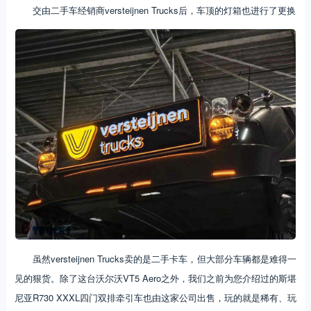
交由二手车经销商versteijnen Trucks后，车顶的灯箱也进行了更换
虽然versteijnen Trucks卖的是二手卡车，但大部分车辆都是难得一
见的狠货。除了这台沃尔沃VT5 Aero之外，我们之前为您介绍过的斯堪
尼亚R730 XXXL四门双排牵引车也由这家公司出售，玩的就是稀有、玩