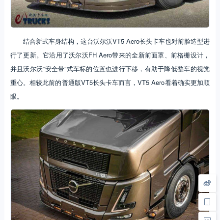
结合新式车身结构，这台沃尔沃VT5 Aero长头卡车也对前脸造型进
行了更新。它沿用了沃尔沃FH Aero带来的全新前面罩、前格栅设计，
并且沃尔沃“安全带”式车标的位置也进行下移，有助于降低整车的视觉
重心。相较此前的普通版VT5长头卡车而言，VT5 Aero看着确实更加顺
眼。