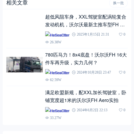
相关文章
换一批
超低风阻车身，XXL驾驶室配涡轮复合
发动机机，沃尔沃最新主推车型FH Aer
o实拍
HeSeaOtter
2025年1月15日 21:31
0
26.38W
780匹马力！8x4底盘！沃尔沃FH 16大
件车再升级，实力几何？
HeSeaOtter
2024年10月28日 23:47
0
62.59W
满足欧盟新规，配XXL加长驾驶室，卧
铺宽度超1米的沃尔沃FH Aero实拍
HeSeaOtter
2024年6月2日 22:13
0
33.27W