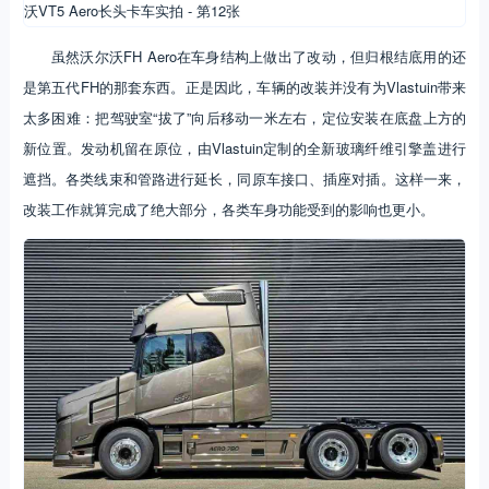
虽然沃尔沃FH Aero在车身结构上做出了改动，但归根结底用的还
是第五代FH的那套东西。正是因此，车辆的改装并没有为Vlastuin带来
太多困难：把驾驶室“拔了”向后移动一米左右，定位安装在底盘上方的
新位置。发动机留在原位，由Vlastuin定制的全新玻璃纤维引擎盖进行
遮挡。各类线束和管路进行延长，同原车接口、插座对插。这样一来，
改装工作就算完成了绝大部分，各类车身功能受到的影响也更小。