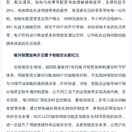
型，配合通风、加热与按摩等配置有效缓解腰椎疲劳，支撑性提升
20%，有效降低长途驾驶带来的疲劳，将居家生活的享受带给每一位司
机。智能化配置更直击用户痛点：55W无线快充，半小时内充电80%；
951.3L超大储物空间，相当于35个30升行李箱，轻松容纳卡友的生活所
需；电子怀挡设计释放更多的驾驶室通过空间，让司机在赶路间隙也能
拥有体面的生活场景。
银河智慧架构开启重卡智能安全新纪元
在智能安全领域，福田欧曼银河7依托银河智慧架构构建全时守护
体系。同级更强大脑VCU集成68个功能模块控制，可实现26项智控功能
与12项节油策略的毫秒级决策，针对快递、冷链、危险品运输等48个细
分场景定制专属控制逻辑，让不同工况下的运营效率实现高效均衡。安
全层面，“银河哨兵”系统实时监控燃油、蓄电池状态，异常入侵自动触
发报警录像；通过智电融合模块化制动控制技术，将制动距离缩短9.7
米的安全余量；ACC+LCC辅助驾驶功能及智能安全AEB系统的加持，
进一步提升了驾驶便捷性和运输安全性。这套智能安全体系，让用户在