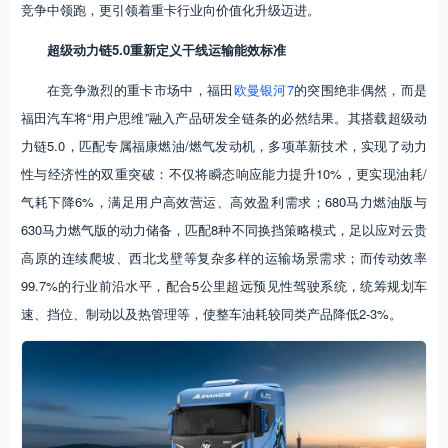
竞争中领跑，更引领着重卡行业向价值化升级迈进。
超级动力链5.0重新定义干线运输能效标准
在竞争激烈的重卡市场中，福田
欧曼银河7
的突围绝非偶然，而是
福田汽车将“用户思维”融入产品研发全链条的必然结果。其搭载超级动
力链5.0，匹配专属福康燃油/燃气发动机，多项革新技术，实现了动力
性与经济性的双重突破：不仅将瞬态响应能力提升10%，更实现油耗/
气耗下降6%，满足用户高效营运、高效盈利需求；680马力燃油版与
630马力燃气版的动力储备，匹配8种不同换挡策略模式，足以应对云贵
高原的连续爬坡、西北戈壁等复杂多样的运输场景需求；而传动效率
99.7%的行业前沿水平，配合5公里超远预见性驾驶系统，统筹规划车
速、挡位、制动以及热管理等，使整车油耗较同类产品降低2-3%。