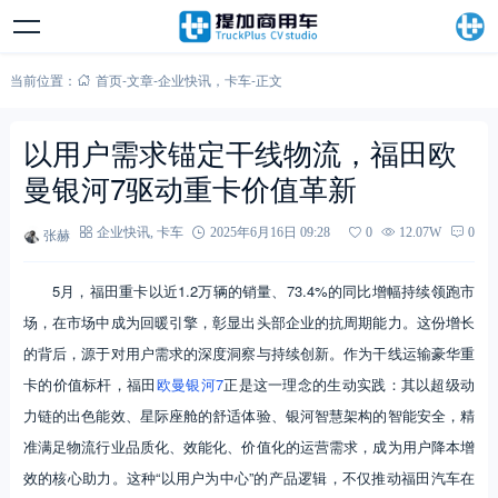
当前位置：
首页
-
文章
-
企业快讯
，
卡车
-
正文
以用户需求锚定干线物流，福田欧
曼银河7驱动重卡价值革新
张赫
企业快讯
,
卡车
2025年6月16日 09:28
0
12.07W
0
5月，福田重卡以近1.2万辆的销量、73.4%的同比增幅持续领跑市
场，在市场中成为回暖引擎，彰显出头部企业的抗周期能力。这份增长
的背后，源于对用户需求的深度洞察与持续创新。作为干线运输豪华重
卡的价值标杆，福田
欧曼银河7
正是这一理念的生动实践：其以超级动
力链的出色能效、星际座舱的舒适体验、银河智慧架构的智能安全，精
准满足物流行业品质化、效能化、价值化的运营需求，成为用户降本增
效的核心助力。这种“以用户为中心”的产品逻辑，不仅推动福田汽车在