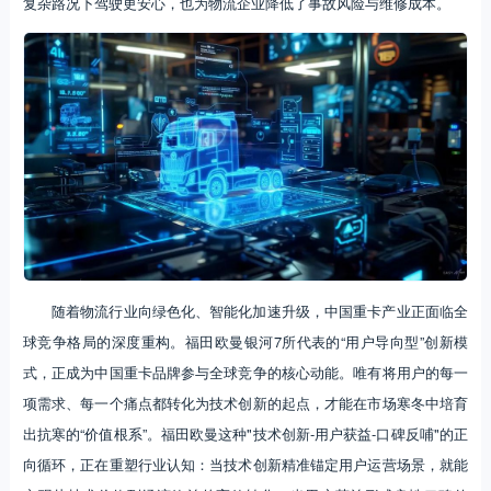
复杂路况下驾驶更安心，也为物流企业降低了事故风险与维修成本。
随着物流行业向绿色化、智能化加速升级，中国重卡产业正面临全
球竞争格局的深度重构。福田欧曼银河7所代表的“用户导向型”创新模
式，正成为中国重卡品牌参与全球竞争的核心动能。唯有将用户的每一
项需求、每一个痛点都转化为技术创新的起点，才能在市场寒冬中培育
出抗寒的“价值根系”。福田欧曼这种"技术创新-用户获益-口碑反哺"的正
向循环，正在重塑行业认知：当技术创新精准锚定用户运营场景，就能