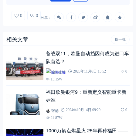
0
0
分享：
相关文章
换一批
备战双11，欧曼自动挡因何成为进口车
队首选？
编辑张靖
2020年11月6日 13:52
0
13.15W
福田欧曼银河9：重新定义智能重卡新
标准
张赫
2024年10月14日 09:29
0
24.87W
1000万辆点燃星火 25年再种福田 ——