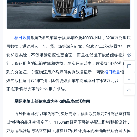
福田欧曼
银河7燃气车基于福康与欧曼40000小时，3200万公里底
层数据，通过对人、车、货、场等深入研究，完成了“工况+场景”的一体
化标定实验，不仅场景适应性更全面，而且在低温下依然能够稳定运
行，保证用户的运输效率和效益。在实际运营中，欧曼银河7的价值得
到充分验证。宁夏物流用户马师傅实测数据显示，驾驶
福田欧曼
银河7
燃气版往返甘肃到广州，比传统燃油车年均成本可节省8万元以上，真
正实现“强动力更节能”的用户期待。
星际座舱让驾驶室成为移动的品质生活空间
面对长途司机“以车为家”的实际需求，福田欧曼银河7将驾驶室打造
成“移动的品质生活空间”。1150mm超宽下卧铺搭配上卧铺翻折设计，
兼顾睡眠舒适与站立空间；拥有117项设计指标的座椅曲线贴合国人体