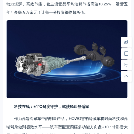
动力澎湃、高效节能，较主流竞品平均油耗节省高达13.25%，运营五
年可多赚五万余元！让每一分投资都物超所值。
科技在线：±1℃鲜度守护，驾驶舱即舒适家
作为高端冷藏车中的明星产品，HOWO雪豹冷藏车将时尚科技和高
端驾乘做到极致水平——该车型配置四幅多功能方向盘+10.1寸影音大