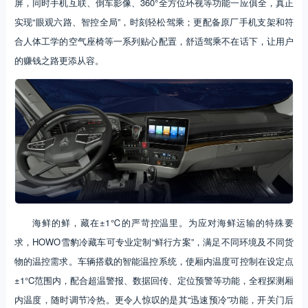
屏，同时手机互联、倒车影像、360°全方位环视等功能一应俱全，真正
实现“眼观六路、智控全局”，时刻轻松驾乘；更配备原厂手机支架和符
合人体工学的空气座椅等一系列贴心配置，舒适驾乘不在话下，让用户
的赚钱之路更添从容。
海鲜的鲜，藏在±1℃的严苛控温里。为应对海鲜运输的特殊要
求，HOWO雪豹冷藏车可专业定制“鲜行方案”，满足不同环境及不同货
物的温控需求。车辆搭载的智能温控系统，使厢内温度可控制在设定点
±1°C范围内，配合超温警报、数据回传、定位预警等功能，全程探测厢
内温度，随时调节冷热。更令人惊叹的是其“迅速预冷”功能，开关门后