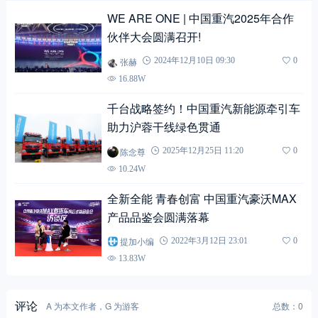
WE ARE ONE | 中国重汽2025年合作
伙伴大会圆满召开!
张赫
2024年12月10日 09:30
0
16.88W
千台战略签约！中国重汽新能源牵引车
助力沪蓉干线绿色贯通
陈念尊
2025年12月25日 11:20
0
10.24W
全新全能 青春创富 中国重汽豪沃MAX
产品品鉴会圆满落幕
提加小编
2022年3月12日 23:01
0
13.83W
评论
A 为本文作者，G 为游客
总数：0