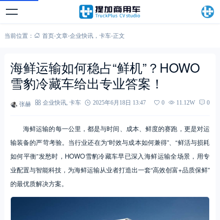
当前位置：
首页
-
文章
-
企业快讯
，
卡车
-
正文
海鲜运输如何稳占“鲜机”？HOWO
雪豹冷藏车给出专业答案！
张赫
企业快讯
,
卡车
2025年6月18日 13:47
0
11.12W
0
海鲜运输的每一公里，都是与时间、成本、鲜度的赛跑，更是对运
输装备的严苛考验。当行业还在为“时效与成本如何兼得”、“鲜活与损耗
如何平衡”发愁时，HOWO雪豹冷藏车早已深入海鲜运输全场景，用专
业配置与智能科技，为海鲜运输从业者打造出一套“高效创富+品质保鲜”
的最优质解决方案。