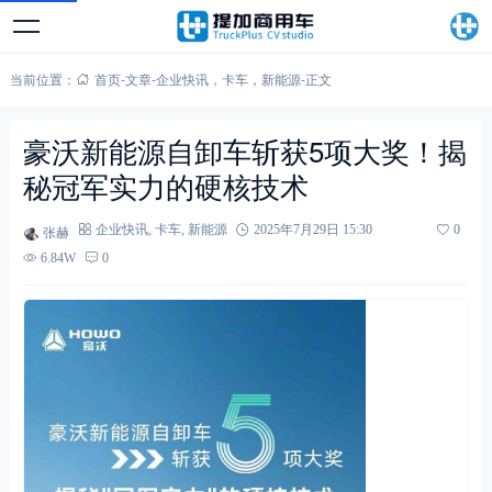
当前位置：
首页
-
文章
-
企业快讯
，
卡车
，
新能源
-
正文
豪沃新能源自卸车斩获5项大奖！揭
秘冠军实力的硬核技术
张赫
企业快讯
,
卡车
,
新能源
2025年7月29日 15:30
0
6.84W
0