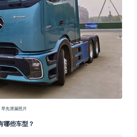
早先泄漏照片
有哪些车型？