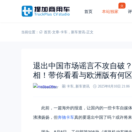
火
首页
本站独家
评
当前位置：
首页
-
文章
-
卡车
，
新车资讯
-
正文
退出中国市场谣言不攻自破？新
相！带你看看与欧洲版有何
HeSeaOtter
卡车
,
新车资讯
2025年8月10日 21:06
此前，一篇海外的报道，让国内的一些卡车自媒体作
沸沸扬扬，但
奔驰卡车
真的要退出中国了吗？或许将来
因为，8月8日，工信部第398批《道路机动车