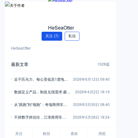
HeSeaOtter
关注
(7)
私信
HeSeaOtter
最新文章
1028篇
近千匹马力、每公里低至1度电！
2026年6月12日 09:40
乘龙翼威5超能版深度解析
数据定义产品，制造兑现需求:菱势
2026年4月2日 18:19
与多拉的“双向奔赴”
从“跟跑”到“领跑”：奇瑞商用车以F
2026年3月30日 08:40
SCV计划重新定义行业规则
不拼数字拼信任，江淮商用车用6
2026年3月28日 18:24
0年“笨功夫”托起用户创富路
关注
粉丝
喜欢
浏览