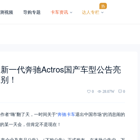
热
测视频
导购专题
卡车资讯
达人专栏
一代奔驰Actros国产车型公告亮
区别！
0
28.07W
0
者“嗨”翻了天，一时间关于“
奔驰卡车
退出中国市场“的消息闹的
的某一天会，但肯定不是现在！
辆生产企业及产品公告》（下称公告）正式发布。在本批公告中，万