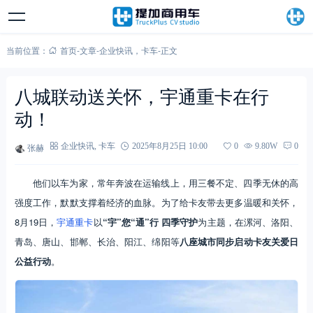
当前位置：
首页
-
文章
-
企业快讯
，
卡车
-
正文
八城联动送关怀，宇通重卡在行
动！
张赫
企业快讯
,
卡车
2025年8月25日 10:00
0
9.80W
0
他们以车为家，常年奔波在运输线上，用三餐不定、四季无休的高
强度工作，默默支撑着经济的血脉。为了给卡友带去更多温暖和关怀，
8月19日，
宇通重卡
以
“宇”您“通”行 四季守护
为主题，在漯河、洛阳、
青岛、唐山、邯郸、长治、阳江、绵阳等
八座城市同步启动
卡友关爱日
公益行动
。