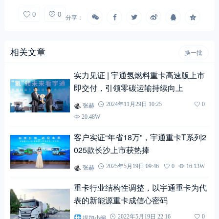
0
0
分享：
相关文章
换一批
实力见证 | 宇通氢燃料重卡高速版上市
即交付，引领零碳运输持续向上
张赫
2024年11月29日 10:25
0
20.48W
客户实证“年省18万”，宇通重卡T系列2
025款长沙上市获热捧
张赫
2025年5月19日 09:46
0
16.13W
重卡行业结构性调整，以宇通重卡为代
表的新能源重卡成信心密码
提加小编
2022年5月19日 22:16
0