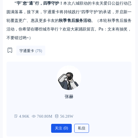
“宇”您“通”行，四季守护！
本次八城联动的卡友关爱日公益行动已
圆满落幕，接下来，宇通重卡将持续践行“四季守护”的承诺，开启新一
轮覆盖更广、惠及更多卡友的
秋季售后服务活动
。（本轮秋季售后服务
活动，你希望在哪些城市举行？欢迎大家踊跃留言。Ps：文末有抽奖，
不要错过哟~）
宇通重卡
(75)
张赫
4.96K
760.80M
56.28W
关注
(0)
私信