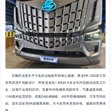
车辆舒适度关乎卡友的运输效率和身心健康。乘龙HK LNG牵引车
采用高顶平地板设计，即使是身高1.8米的卡友在车内也能自由直立行
走，丝毫不会感到压抑。其豪华内饰媲美高级轿车，气囊减震座椅、
1100毫米超宽软卧，搭配24处储物格，400升双侧储物格，尽享空间自
由。该车还采用5A级健康座舱，为卡友带来更加绿色、健康的驾乘体
验。