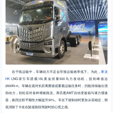
在干线运输中，车辆动力不足会导致运输效率低下。为此，
乘龙
HK
LNG牵引车搭载15L黄金排量630马力发动机，扭矩峰值达
2600N·m。车辆在面对长距离爬坡或重载运输任务时，仍能持续输出强
劲动力，轻松应对各种艰难路况。再匹配AMT自动变速箱与液力缓速
器，换挡过程平顺性大幅提升30%。车在下坡制动时更加从容稳定，彻
底消除了卡友在陡坡路段驾驶时的心慌之感。