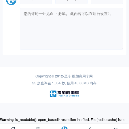
Copyright © 2012-至今
提加商用车网
25 次查询在 1.054 秒, 使用 43.88MB 内存
Warning
: is_readable(): open_basedir restriction in effect. File(redis-cache) is not
within the allowed path(s): (/www/ssdwww/wwwroot/www.cntplus.com/:/tmp/:/proc/)