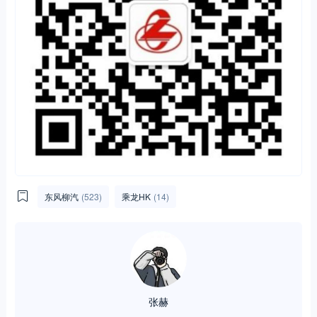
东风柳汽
(523)
乘龙HK
(14)
张赫