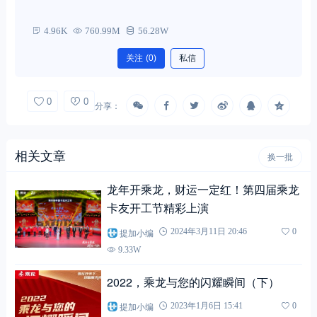
4.96K
760.99M
56.28W
关注
(0)
私信
0
0
分享：
相关文章
换一批
龙年开乘龙，财运一定红！第四届乘龙
卡友开工节精彩上演
提加小编
2024年3月11日 20:46
0
9.33W
2022，乘龙与您的闪耀瞬间（下）
提加小编
2023年1月6日 15:41
0