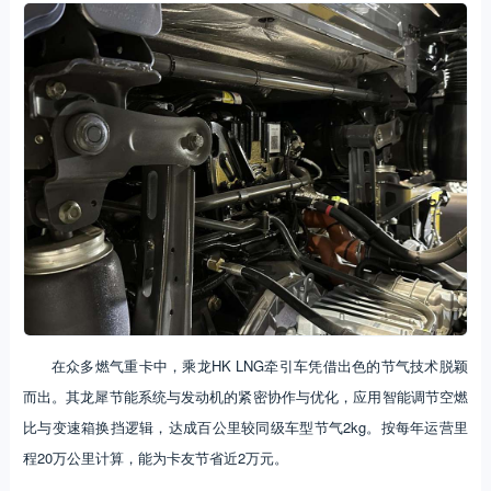
在众多燃气重卡中，乘龙HK LNG牵引车凭借出色的节气技术脱颖
而出。其龙犀节能系统与发动机的紧密协作与优化，应用智能调节空燃
比与变速箱换挡逻辑，达成百公里较同级车型节气2kg。按每年运营里
程20万公里计算，能为卡友节省近2万元。