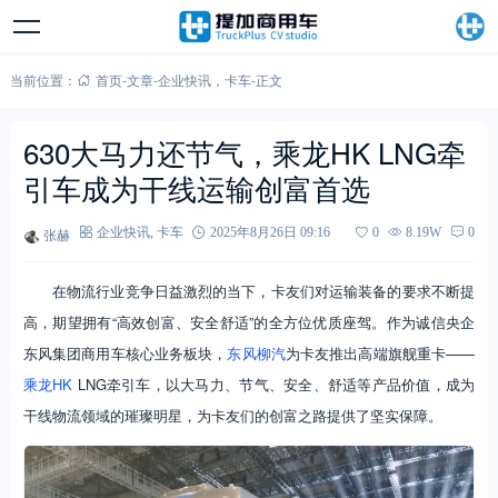
当前位置：
首页
-
文章
-
企业快讯
，
卡车
-
正文
630大马力还节气，乘龙HK LNG牵
引车成为干线运输创富首选
张赫
企业快讯
,
卡车
2025年8月26日 09:16
0
8.19W
0
在物流行业竞争日益激烈的当下，卡友们对运输装备的要求不断提
高，期望拥有“高效创富、安全舒适”的全方位优质座驾。作为诚信央企
东风集团商用车核心业务板块，
东风柳汽
为卡友推出高端旗舰重卡——
乘龙HK
LNG牵引车，以大马力、节气、安全、舒适等产品价值，成为
干线物流领域的璀璨明星，为卡友们的创富之路提供了坚实保障。