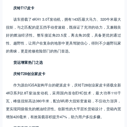
庆铃T17皮卡
该车搭载了4KH1 3.0T发动机，拥有143匹最大马力、320牛米最大
扭矩，与之匹配的是五挡手动变速箱，既保证了充沛的动力，又兼顾良
好的燃油经济性。整车接近角23.5度，离去角20度，具备更优的通过
性、越野性，让用户在复杂的地形中更具驾驶信心，得到不少越野玩家
的青睐，更是抢修抢险部门的热门首选。
货运增富热门之选
庆铃T28创业家皮卡
作为源自IGSA架构平台的硬派皮卡，庆铃T28创业家皮卡搭载全新
4KD系列2.8T柴油发动机，采用国内首创EHC技术，最大功率110千
瓦，峰值扭矩高达380牛米，配合MUB大扭矩变速箱，不仅动力澎湃，
更实现同级领先的燃油经济性。创新性的大平层长货箱设计，货箱内宽
增加420毫米，有效装载容积提升47%，助力用户多拉多赚。