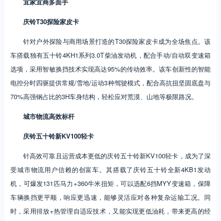
宜家宜商多面手
庆铃T30探险家皮卡
针对户外探险与商用场景打造的T30探险家皮卡成为全场焦点。该
车搭载独有五十铃4KH1系列3.0T柴油发动机，配合手动/自动双变速箱
选项，采用智敏换挡技术实现高达95%的传动效率。该车创新性的智能
电控分时四驱提供常规/雪地/运动3种驾驶模式，配合高抗扭坚固底盘与
70%高强钢占比的3H车身结构，轻松应对荒漠、山地等极限路况。
城市物流高效标杆
庆铃五十铃新KV100轻卡
针高效可靠且运营成本更低的庆铃五十铃新KV100轻卡，成为了深
受城市物流用户信赖的创富车。其搭载了庆铃五十铃全新4KB1发动
机，可爆发131匹马力+360牛米扭矩，可以选配6挡MYY变速箱，保障
车辆换挡更平顺，响应更迅速，能够灵活应对各种复杂运输工况。同
时，采用排放+热管理自适应技术，又能实现更低油耗，带来更高的经