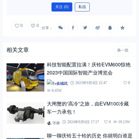
关注
(0)
私信
0
0
分享：
相关文章
换一批
科技智能配置拉满！庆铃EVM600惊艳
2023中国国际智能产业博览会
T+金城武
2023年9月4日 22:47
0
8.45W
大闸蟹的“高冷”之旅，由EVM100冷藏
车一力承包！
张赫
2024年9月6日 17:17
0
19.13W
聊一聊庆铃五十铃的历史 你就明白谁是