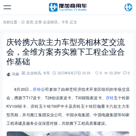
当前位置：
首页
-
文章
-
企业快讯
，
卡车
-
正文
庆铃携六款主力车型亮相林芝交流
会，全维方案夯实雅下工程企业合
作基础
张赫
企业快讯
,
卡车
2025年8月27日 10:18
0
10.20W
0
8月20日，
庆铃
公司参加了由林芝经济技术开发区组织的专场交流
会，携旗下T17皮卡、T28创业家皮卡、T30探险家皮卡、
庆铃
五十铃新
KV100轻卡、庆铃五十铃700P中卡及庆铃五十铃巨咖重卡六款主力车
型亮相，并与雅江集团实业公司、中国水电集团、中国电建集团等50家
工程承建及服务企业深度对接，共助雅下工程高质量建设。