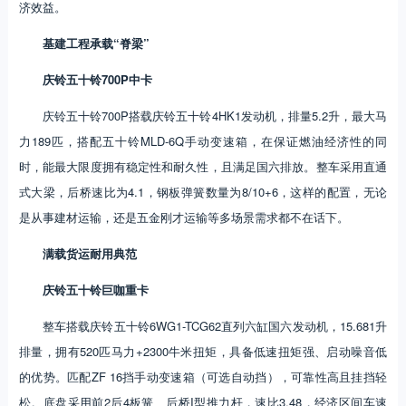
济效益。
基建工程承载“脊梁”
庆铃五十铃700P中卡
庆铃五十铃700P搭载庆铃五十铃4HK1发动机，排量5.2升，最大马
力189匹，搭配五十铃MLD-6Q手动变速箱，在保证燃油经济性的同
时，能最大限度拥有稳定性和耐久性，且满足国六排放。整车采用直通
式大梁，后桥速比为4.1，钢板弹簧数量为8/10+6，这样的配置，无论
是从事建材运输，还是五金刚才运输等多场景需求都不在话下。
满载货运耐用典范
庆铃五十铃巨咖重卡
整车搭载庆铃五十铃6WG1-TCG62直列六缸国六发动机，15.681升
排量，拥有520匹马力+2300牛米扭矩，具备低速扭矩强、启动噪音低
的优势。匹配ZF 16挡手动变速箱（可选自动挡），可靠性高且挂挡轻
松。底盘采用前2后4板簧、后桥I型推力杆，速比3.48，经济区间车速