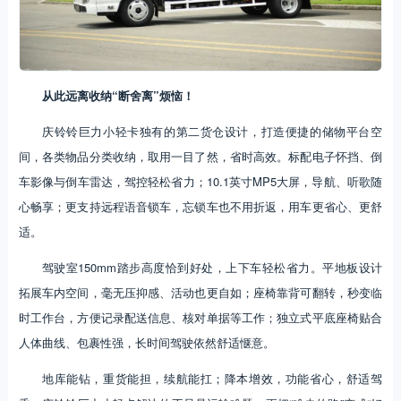
从此远离收纳“断舍离”烦恼！
庆铃铃巨力小轻卡独有的第二货仓设计，打造便捷的储物平台空
间，各类物品分类收纳，取用一目了然，省时高效。标配电子怀挡、倒
车影像与倒车雷达，驾控轻松省力；10.1英寸MP5大屏，导航、听歌随
心畅享；更支持远程语音锁车，忘锁车也不用折返，用车更省心、更舒
适。
驾驶室150mm踏步高度恰到好处，上下车轻松省力。平地板设计
拓展车内空间，毫无压抑感、活动也更自如；座椅靠背可翻转，秒变临
时工作台，方便记录配送信息、核对单据等工作；独立式平底座椅贴合
人体曲线、包裹性强，长时间驾驶依然舒适惬意。
地库能钻，重货能担，续航能扛；降本增效，功能省心，舒适驾