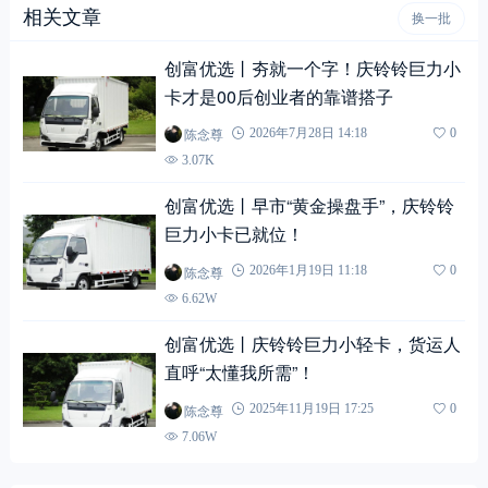
相关文章
换一批
创富优选丨夯就一个字！庆铃铃巨力小
卡才是00后创业者的靠谱搭子
陈念尊
2026年7月28日 14:18
0
3.07K
创富优选丨早市“黄金操盘手”，庆铃铃
巨力小卡已就位！
陈念尊
2026年1月19日 11:18
0
6.62W
创富优选丨庆铃铃巨力小轻卡，货运人
直呼“太懂我所需”！
陈念尊
2025年11月19日 17:25
0
7.06W