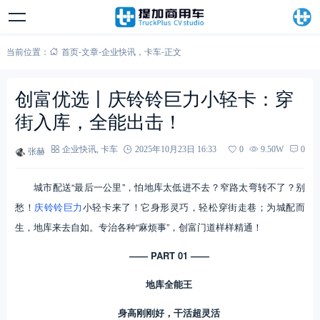
当前位置：
首页
-
文章
-
企业快讯
，
卡车
-
正文
创富优选丨庆铃铃巨力小轻卡：穿
街入库，全能出击！
张赫
企业快讯
,
卡车
2025年10月23日 16:33
0
9.50W
0
城市配送“最后一公里”，怕地库太低进不去？窄路太弯转不了？别
愁！
庆铃铃巨力
小轻卡来了！它身形灵巧，轻松穿街走巷；为城配而
生，地库来去自如。专治各种“麻烦事”，创富门道样样精通！
—— PART 01 ——
地库全能王
身高刚刚好，干活超灵活