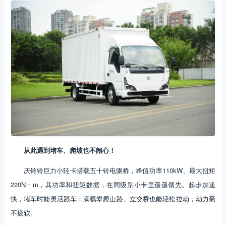
从此遇到堵车、爬坡也不闹心！
庆铃铃巨力小轻卡搭载五十铃电驱桥，峰值功率110kW、最大扭矩
220N・m，其功率和扭矩数据，在同级别小卡里遥遥领先。起步加速
快，堵车时能灵活跟车；满载攀爬山路、立交桥也能轻松拉动，动力毫
不疲软。