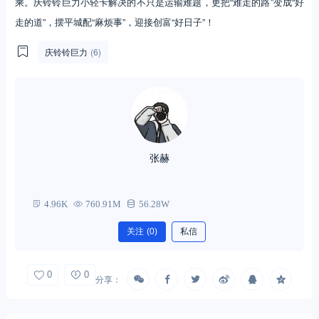
乘。庆铃铃巨力小轻卡解决的不只是运输难题，更把“难走的路”变成“好
走的道”，摆平城配“麻烦事”，迎接创富“好日子”！
庆铃铃巨力
(6)
张赫
4.96K
760.91M
56.28W
关注
(0)
私信
0
0
分享：