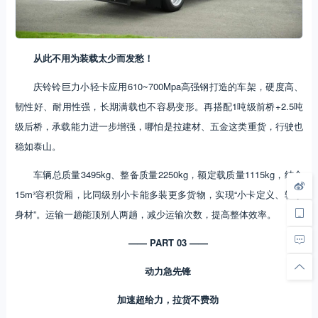
从此不用为装载太少而发愁！
庆铃铃巨力小轻卡应用610~700Mpa高强钢打造的车架，硬度高、
韧性好、耐用性强，长期满载也不容易变形。再搭配1吨级前桥+2.5吨
级后桥，承载能力进一步增强，哪怕是拉建材、五金这类重货，行驶也
稳如泰山。
车辆总质量3495kg、整备质量2250kg，额定载质量1115kg，结合
15m³容积货厢，比同级别小卡能多装更多货物，实现“小卡定义、轻卡
身材”。运输一趟能顶别人两趟，减少运输次数，提高整体效率。
—— PART 03 ——
动力急先锋
加速超给力，拉货不费劲