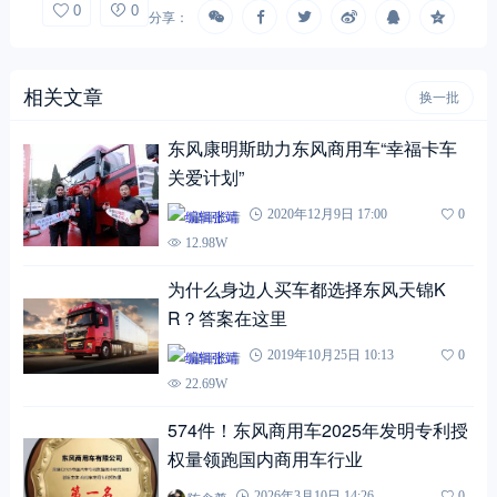
0
0
分享：
相关文章
换一批
东风康明斯助力东风商用车“幸福卡车
关爱计划”
编辑张靖
2020年12月9日 17:00
0
12.98W
为什么身边人买车都选择东风天锦K
R？答案在这里
编辑张靖
2019年10月25日 10:13
0
22.69W
574件！东风商用车2025年发明专利授
权量领跑国内商用车行业
2026年3月10日 14:26
0