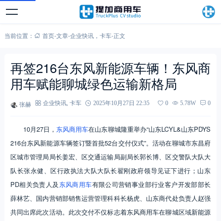
当前位置：
首页
-
文章
-
企业快讯
，
卡车
-
正文
再签216台东风新能源车辆！东风商
用车赋能聊城绿色运输新格局
张赫
企业快讯
,
卡车
2025年10月27日 22:35
0
5.78W
0
10月27日，
东风商用车
在山东聊城隆重举办“山东LCYL&山东PDYS
216台东风新能源车辆签订暨首批52台交付仪式”。活动在聊城市东昌府
区城市管理局局长姜宏、区交通运输局副局长郭长博、区交警队大队大
队长张永健、区行政执法大队大队长翟刚政府领导见证下进行；山东
PD相关负责人及
东风商用车
有限公司营销事业部行业客户开发部部长
薛林艺、国内营销部销售运营管理科科长杨虎、山东商代处负责人赵强
共同出席此次活动。此次交付不仅标志着东风商用车在聊城区域新能源