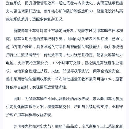
定位系统，提升运营管理效率；通过底盘与内饰优化，实现更强承载能
力与更佳驾乘舒适性。整车核心部件防护等级达IP68，轻量化设计与高
效能系统兼具，适配多种复杂工况。
新能源渣土车针对渣土市场定向开发，凝聚东风商用车50年技术积
淀。整车采用先进的整车控制系统，由国内领先研发团队打造，已通过
超10万用户验证，具备卓越的可靠性与智能辅助驾驶能力。动力系统选
用行业主流品牌部件，传动效率高，动力强劲且稳定。配备大容量动力
电池，支持双枪直流快充，1.5小时即可充满，轻松满足高强度作业需
求。电池安全性通过挤压、火烧、低温等极限测试，保障全场景安全。
整车采用智能能量回收系统，单次制动能量回收率最高可达60%，显著
降低综合能耗，实现更高运营经济性。
同时，为保障车辆在不同运营阶段的高效表现，东风商用车同步提
供定制化配套服务方案，覆盖车辆交付、培训与后续运营支持，全程守
护客户用车体验与收益表现。
凭借领先的技术实力与可靠的产品品质，东风商用车正以系统化新