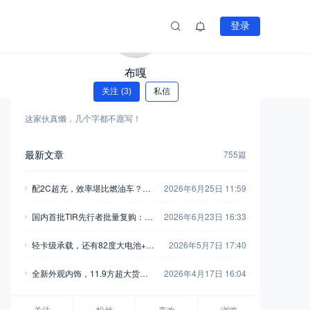
登录
布嘎
关注
(3)
私信
这家伙真懒，几个字都不愿写！
最新文章
755篇
配2C超充，效率堪比燃油车？乘
2026年6月25日 11:59
龙翼威5超充版大单桥深度解析
国内首批TIR先行者批量复购：为
2026年6月23日 16:33
何营口鼎捷把NEXT ERA重卡当
轻卡级承载，还有82度大电池+舒
2026年5月7日 17:40
作最大底气
适内饰，江淮新能源EX6电动小卡
全新外观内饰，11.9方超大货
2026年4月17日 16:04
实拍
箱，M9T黄金动力，实拍东风福
瑞通V10极限车
关注
粉丝
喜欢
浏览