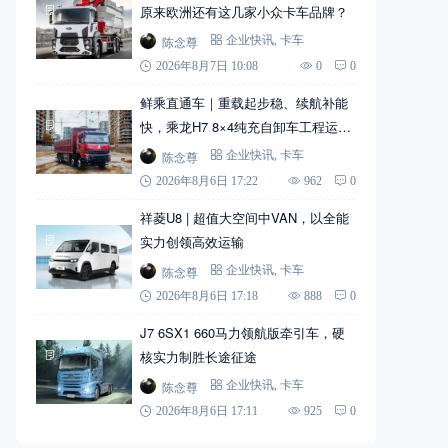
原来欧洲还有这几家小众卡车品牌？
陈念尊
企业快讯
,
卡车
2026年8月7日 10:08
0
0
鲜乘直通车｜重载起步稳、续航补能
快，乘龙H7 8×4纯充自卸车工程运输
实力搭档
陈念尊
企业快讯
,
卡车
2026年8月6日 17:22
962
0
祥菱U8 | 超值大空间中VAN，以全能
实力创领高效运输
陈念尊
企业快讯
,
卡车
2026年8月6日 17:18
888
0
J7 6SX1 660马力领航版牵引车，硬
核实力制胜长途征途
陈念尊
企业快讯
,
卡车
2026年8月6日 17:11
925
0