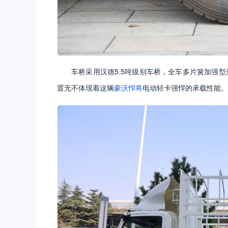
车桥采用汉德5.5吨级别车桥，全车多片簧加强型悬
置无不体现着这辆
豪沃悍将
电动轻卡强悍的承载性能。