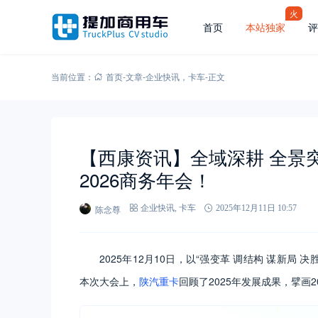
火
首页
本站独家
评
当前位置：
首页
-
文章
-
企业快讯
，
卡车
-
正文
【西康资讯】全域深耕 全景
2026商务年会！
陈念尊
企业快讯
,
卡车
2025年12月11日 10:57
2025年12月10日，以“强变革 调结构 谋新局 决胜
本次大会上，
陕汽重卡
回顾了2025年发展成果，擘画