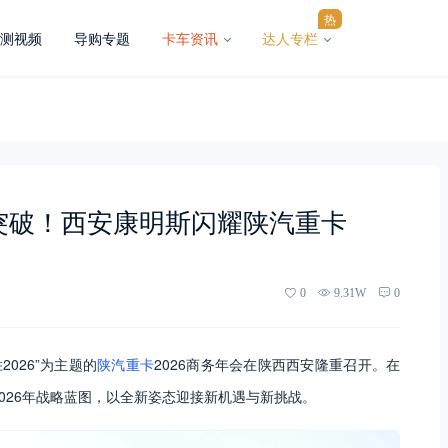
热
测视频
导购专题
卡车资讯
达人专栏
突破！西安康明斯闪耀陕汽重卡
0
9.31W
0
2026”为主题的
陕汽重卡
2026商务年会在陕西西安隆重召开。在
2026年战略蓝图，以全新姿态迎接新机遇与新挑战。