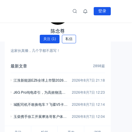
登录
陈念尊
关注
(1)
私信
这家伙真懒，几个字都不愿写！
最新文章
2898篇
江淮新能源EZ6全球上市暨2026商
2026年8月7日 21:18
用车用户大会举行
J6G Pro纯电牵引，为高效物流注
2026年8月7日 12:23
入全新动能
城配司机不敢换电车？飞碟V5卡用
2026年8月7日 12:14
750L高强钢车架+汇川电机，直接
玉柴携手徐工开展摩洛哥客户体验
2026年8月7日 12:04
把信心拉满
活动 飞轮增程混动装载机亮相
关注
粉丝
喜欢
浏览