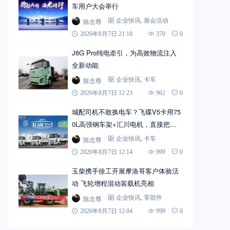
车用户大会举行
陈念尊
企业快讯
,
展会活动
2026年8月7日 21:18
370
0
J6G Pro纯电牵引，为高效物流注入
全新动能
陈念尊
企业快讯
,
卡车
2026年8月7日 12:23
962
0
城配司机不敢换电车？飞碟V5卡用75
0L高强钢车架+汇川电机，直接把信
心拉满
陈念尊
企业快讯
,
卡车
2026年8月7日 12:14
999
0
玉柴携手徐工开展摩洛哥客户体验活
动 飞轮增程混动装载机亮相
陈念尊
企业快讯
,
零部件
2026年8月7日 12:04
999
0