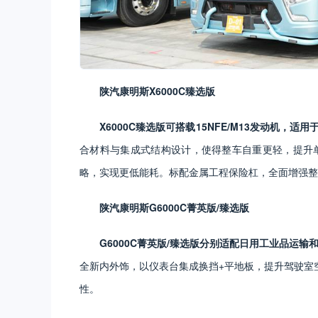
陕汽康明斯X6000C臻选版
X6000C臻选版可搭载1
5NFE/M13发动机，适
合材料与集成式结构设计，使得整车自重更轻，提升单
略，实现更低能耗。标配金属工程保险杠，全面增强整
陕汽康明斯G6000C菁英版/臻选版
G6000C菁英版/臻选版分别适配日用工业品运输和
全新内外饰，以仪表台集成换挡+平地板，提升驾驶室
性。