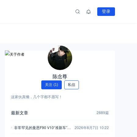
登录
陈念尊
关注
(1)
私信
这家伙真懒，几个字都不愿写！
最新文章
2889篇
非常罕见的曼恩F90 V10“准新车”待
2026年8月7日 10:22
售——曾为欧洲最强量产牵引车