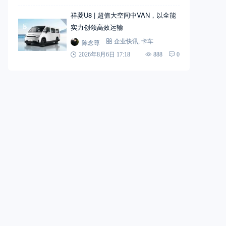
祥菱U8 | 超值大空间中VAN，以全能
实力创领高效运输
陈念尊
企业快讯
,
卡车
2026年8月6日 17:18
888
0