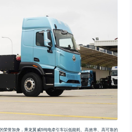
”的荣誉加身，乘龙翼威5纯电牵引车以低能耗、高效率、高可靠的