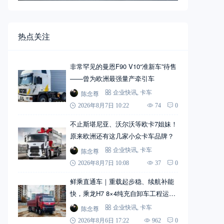
热点关注
非常罕见的曼恩F90 V10“准新车”待售
——曾为欧洲最强量产牵引车
陈念尊
企业快讯
,
卡车
2026年8月7日 10:22
74
0
不止斯堪尼亚、沃尔沃等欧卡7姐妹！
原来欧洲还有这几家小众卡车品牌？
陈念尊
企业快讯
,
卡车
2026年8月7日 10:08
37
0
鲜乘直通车｜重载起步稳、续航补能
快，乘龙H7 8×4纯充自卸车工程运输
实力搭档
陈念尊
企业快讯
,
卡车
2026年8月6日 17:22
962
0