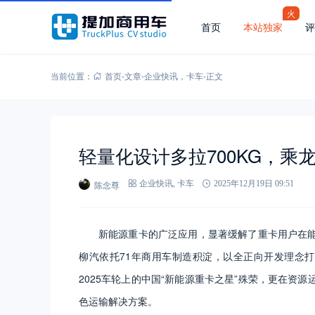
火
首页
本站独家
评
当前位置：
首页
-
文章
-
企业快讯
，
卡车
-
正文
轻量化设计多拉700KG，乘
陈念尊
企业快讯
,
卡车
2025年12月19日 09:51
新能源重卡的广泛应用，显著缓解了重卡用户在
柳汽依托71年商用车制造积淀，以全正向开发理念
2025车轮上的中国“新能源重卡之星”殊荣，更在资
色运输解决方案。