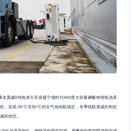
龙翼威5纯电牵引车搭载宁德时代400度大容量磷酸铁锂电池系
系统，实现-30℃至50℃的全气候续航稳定，冬季续航衰减控制在
骤减的担忧。
20%补充至80%，驾驶员利用装卸货、用餐的短暂间隙就能完成