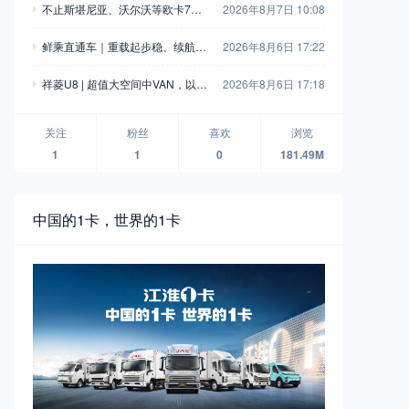
不止斯堪尼亚、沃尔沃等欧卡7姐
2026年8月7日 10:08
妹！原来欧洲还有这几家小众卡车
鲜乘直通车｜重载起步稳、续航补
2026年8月6日 17:22
品牌？
能快，乘龙H7 8×4纯充自卸车工程
祥菱U8 | 超值大空间中VAN，以全
2026年8月6日 17:18
运输实力搭档
能实力创领高效运输
关注
粉丝
喜欢
浏览
1
1
0
181.49M
中国的1卡，世界的1卡