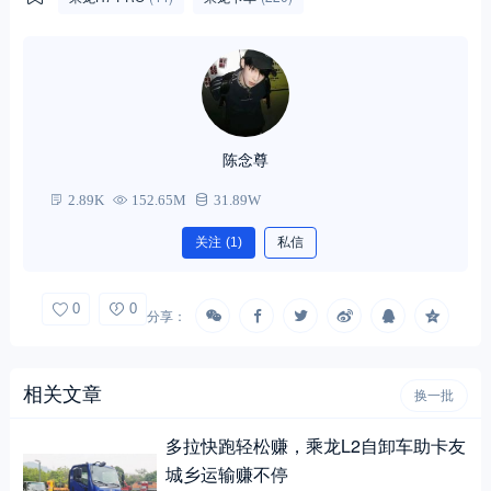
陈念尊
2.89K
152.65M
31.89W
关注
(1)
私信
0
0
分享：
相关文章
换一批
多拉快跑轻松赚，乘龙L2自卸车助卡友
城乡运输赚不停