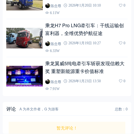
陈念尊
2026年1月20日 10:10
0
6.11W
乘龙H7 Pro LNG牵引车：干线运输创
富利器，全维优势护航征途
陈念尊
2026年1月19日 10:27
0
6.33W
乘龙翼威5纯电牵引车斩获发现信赖大
奖 重塑新能源重卡价值标准
陈念尊
2026年1月23日 13:50
0
7.91W
评论
A 为本文作者，G 为游客
总数：0
暂无评论！