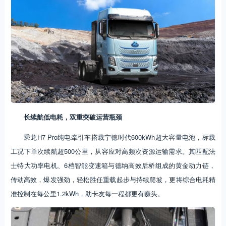
长续航低电耗，双重突破运营瓶颈
乘龙H7 Pro纯电牵引车搭载宁德时代600kWh超大容量电池，标载
工况下单次续航超500公里，从容应对高频次资源运输需求。其匹配法
士特大功率电机、6档智能变速箱与德纳高效后桥组成的黄金动力链，
传动高效，爆发强劲，轻松胜任重载起步与持续爬坡，更将综合电耗精
准控制在每公里1.2kWh，助卡友每一程都更有赚头。