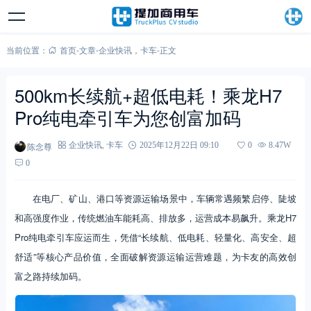
当前位置：
首页
-
文章
-
企业快讯
，
卡车
-
正文
500km长续航+超低电耗！乘龙H7
Pro纯电牵引车为您创富加码
陈念尊
企业快讯
,
卡车
2025年12月22日 09:10
0
8.47W
0
在电厂、矿山、港口等资源运输场景中，车辆常遇频繁启停、陡坡
和高强度作业，传统燃油车能耗高、排放多，运营成本易飙升。乘龙H7
Pro纯电牵引车应运而生，凭借“长续航、低电耗、轻量化、高安全、超
舒适”等核心产品价值，全面破解资源运输运营难题，为卡友的高效创
富之路持续加码。