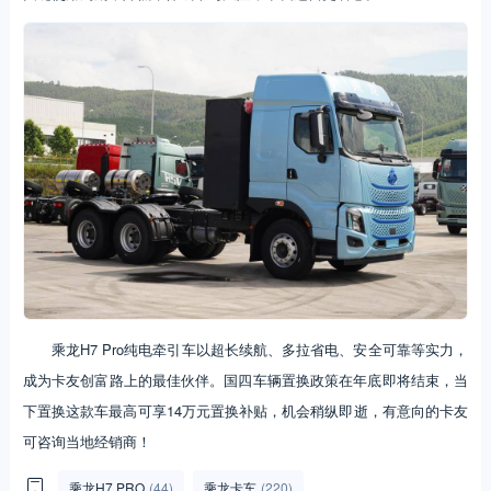
乘龙H7 Pro纯电牵引车以超长续航、多拉省电、安全可靠等实力，
成为卡友创富路上的最佳伙伴。国四车辆置换政策在年底即将结束，当
下置换这款车最高可享14万元置换补贴，机会稍纵即逝，有意向的卡友
可咨询当地经销商！
乘龙H7 PRO
(44)
乘龙卡车
(220)