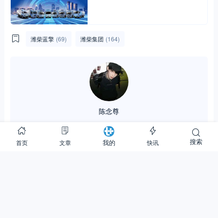
潍柴蓝擎
(69)
潍柴集团
(164)
陈念尊
2.90K
153.55M
32.01W
搜索
首页
文章
快讯
我的
关注
(1)
私信
0
0
分享：
相关文章
换一批