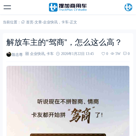
当前位置：
首页
-
文章
-
企业快讯
，
卡车
-
正文
解放车主的“驾商”，怎么这么高？
陈念尊
企业快讯
,
卡车
2026年1月22日 13:45
0
5W
0