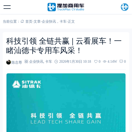
当前位置：
首页
-
文章
-
企业快讯
，
卡车
-
正文
科技引领 全链共赢 | 云看展车！一
睹汕德卡专用车风采！
陈念尊
企业快讯
,
卡车
2026年1月30日 10:18
0
4.14W
0