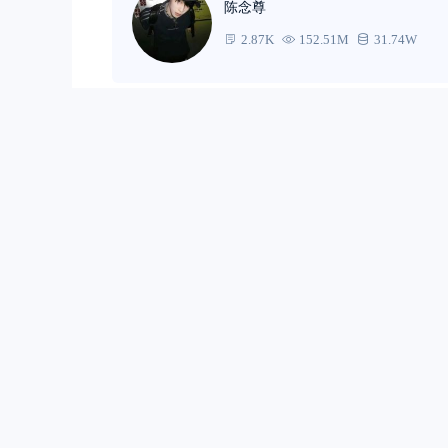
陈念尊
2.87K
152.51M
31.74W
0
0
相关文章
母亲节｜德龙X
所有人在母亲眼里
母亲牵肠挂肚德龙X5
编辑张靖
企