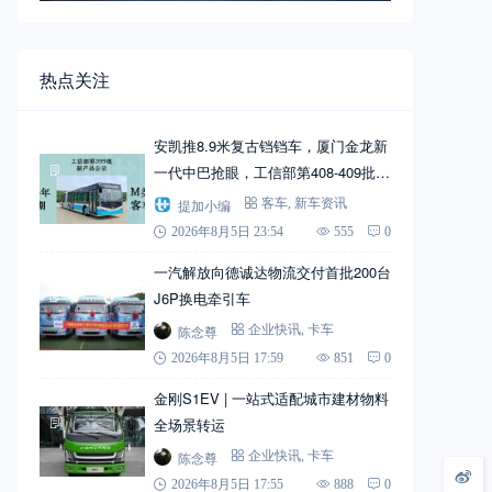
热点关注
安凯推8.9米复古铛铛车，厦门金龙新
一代中巴抢眼，工信部第408-409批新
产品公示之M类客车篇（中）
提加小编
客车
,
新车资讯
2026年8月5日 23:54
555
0
一汽解放向德诚达物流交付首批200台
J6P换电牵引车
陈念尊
企业快讯
,
卡车
2026年8月5日 17:59
851
0
金刚S1EV | 一站式适配城市建材物料
全场景转运
陈念尊
企业快讯
,
卡车
2026年8月5日 17:55
888
0