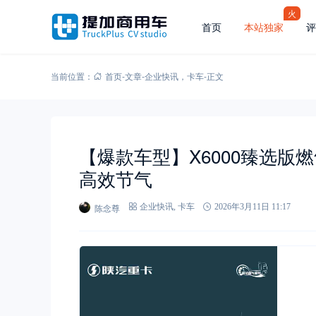
火
首页
本站独家
评
当前位置：
首页
-
文章
-
企业快讯
，
卡车
-
正文
【爆款车型】X6000臻选
高效节气
陈念尊
企业快讯
,
卡车
2026年3月11日 11:17