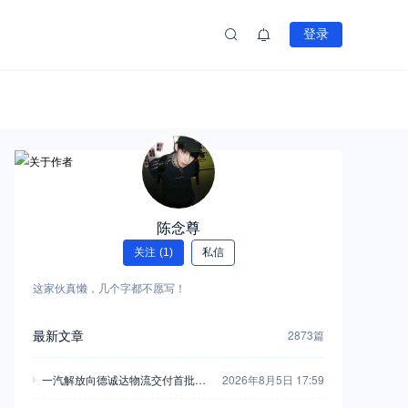
登录
陈念尊
关注
(1)
私信
这家伙真懒，几个字都不愿写！
最新文章
2873篇
一汽解放向德诚达物流交付首批20
2026年8月5日 17:59
0台J6P换电牵引车