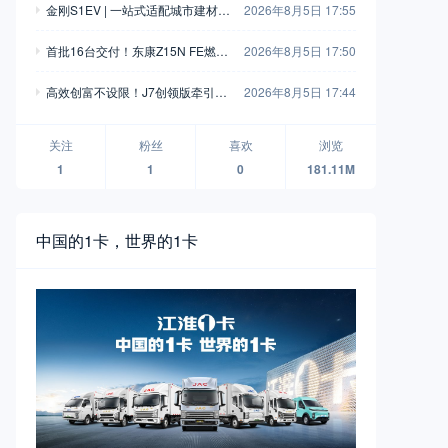
金刚S1EV | 一站式适配城市建材物
2026年8月5日 17:55
料全场景转运
首批16台交付！东康Z15N FE燃气
2026年8月5日 17:50
动力助力区域干线物流高效运营
高效创富不设限！J7创领版牵引车
2026年8月5日 17:44
实力出圈
关注
粉丝
喜欢
浏览
1
1
0
181.11M
中国的1卡，世界的1卡