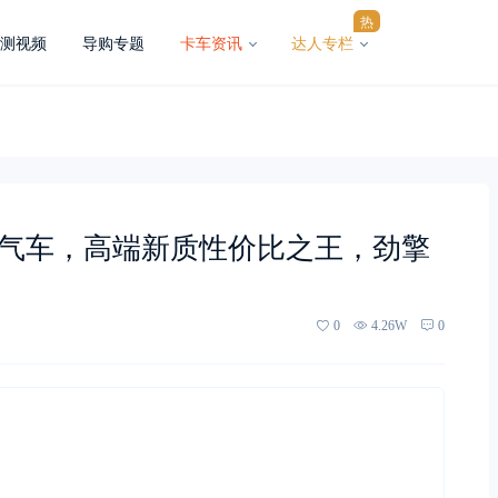
热
测视频
导购专题
卡车资讯
达人专栏
版燃气车，高端新质性价比之王，劲擎
0
4.26W
0