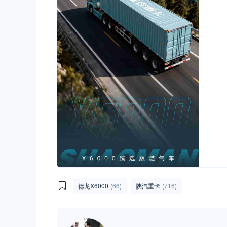
德龙X6000
(66)
陕汽重卡
(716)