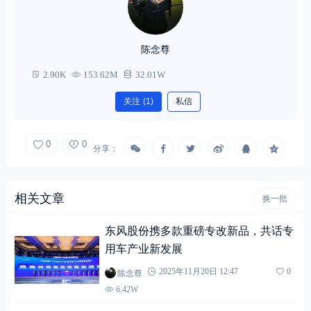
陈念尊
2.90K
153.62M
32.01W
关注
(1)
私信
0
0
分享：
相关文章
换一批
东风股份携多款重磅专改新品，共话专
用车产业新发展
陈念尊
2025年11月20日 12:47
0
6.42W