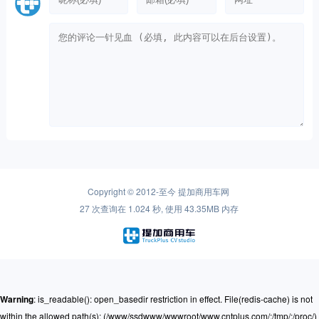
Copyright © 2012-至今
提加商用车网
27 次查询在 1.024 秒, 使用 43.35MB 内存
Warning
: is_readable(): open_basedir restriction in effect. File(redis-cache) is not
within the allowed path(s): (/www/ssdwww/wwwroot/www.cntplus.com/:/tmp/:/proc/)