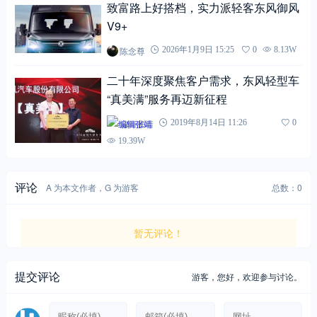
致富路上好搭档，实力派轻客东风御风
V9+
陈念尊
2026年1月9日 15:25
0
8.13W
二十年深度聚焦客户需求，东风轻型车
“真美满”服务再迈新征程
编辑张靖
2019年8月14日 11:26
0
19.39W
评论
A 为本文作者，G 为游客
总数：0
暂无评论！
提交评论
游客，
您好，欢迎参与讨论。