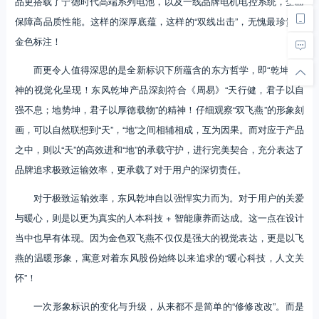
品更搭载了宁德时代高端系列电池，以及一线品牌电机电控系统，全面
保障高品质性能。这样的深厚底蕴，这样的“双线出击”，无愧最珍贵的
金色标注！
而更令人值得深思的是全新标识下所蕴含的东方哲学，即“乾坤” 精
神的视觉化呈现！东风乾坤产品深刻符合《周易》“天行健，君子以自
强不息；地势坤，君子以厚德载物”的精神！仔细观察“双飞燕”的形象刻
画，可以自然联想到“天”，“地”之间相辅相成，互为因果。而对应于产品
之中，则以“天”的高效进和“地”的承载守护，进行完美契合，充分表达了
品牌追求极致运输效率，更承载了对于用户的深切责任。
对于极致运输效率，东风乾坤自以强悍实力而为。对于用户的关爱
与暖心，则是以更为真实的人本科技 + 智能康养而达成。这一点在设计
当中也早有体现。因为金色双飞燕不仅仅是强大的视觉表达，更是以飞
燕的温暖形象，寓意对着东风股份始终以来追求的“暖心科技，人文关
怀”！
一次形象标识的变化与升级，从来都不是简单的“修修改改”。而是