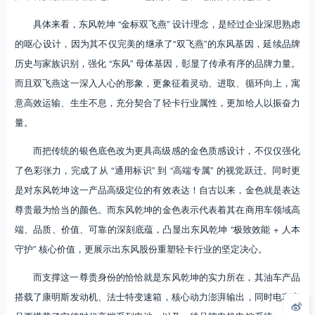
具体来看，东风乾坤 “金标双飞燕” 设计理念，是经过企业深思熟虑
的呕心设计，因为其不仅完美的继承了“双飞燕”的东风基因，延续品牌
历史与家族识别，强化 “东风” 母体基因，彰显了传承有序的品牌力量。
而且双飞燕这一深入人心的形象，更象征着灵动、进取、循环向上，寓
意高效运输、生生不息，充分契合了轻卡行业属性，更加给人以振奋力
量。
而把传统的银色底色改为更具高级感的金色质感设计，不仅仅强化
了色彩张力，完成了从 “通用标识” 到 “高端专属” 的视觉跃迁。同时更
是对东风乾坤这一产品高级定位的有效表达！自古以来，金色就是表达
尊贵最为恰当的颜色。而东风乾坤的金色表示代表着其在商用车领域高
端、品质、价值、可靠的深刻底蕴，凸显出东风乾坤 “极致效能 + 人本
守护” 核心价值，更展示出东风股份重塑轻卡行业的坚定决心。
而支撑这一尊贵身份的恰恰就是东风乾坤的实力所在，其油车产品
搭载了康明斯发动机、法士特变速箱，核心动力澎湃输出，同时电车产