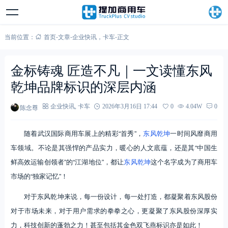
当前位置：
首页
-
文章
-
企业快讯
，
卡车
-
正文
金标铸魂 匠造不凡｜一文读懂东风
乾坤品牌标识的深层内涵
陈念尊
企业快讯
,
卡车
2026年3月16日 17:44
0
4.04W
0
随着武汉国际商用车展上的精彩“首秀”，
东风乾坤
一时间风靡商用
车领域。不论是其强悍的产品实力，暖心的人文底蕴，还是其“中国生
鲜高效运输创领者”的“江湖地位”，都让
东风乾坤
这个名字成为了商用车
市场的“独家记忆”！
对于东风乾坤来说，每一份设计，每一处打造，都凝聚着东风股份
对于市场未来，对于用户需求的拳拳之心，更凝聚了东风股份深厚实
力，科技创新的蓬勃之力！甚至包括其金色双飞燕标识亦是如此！