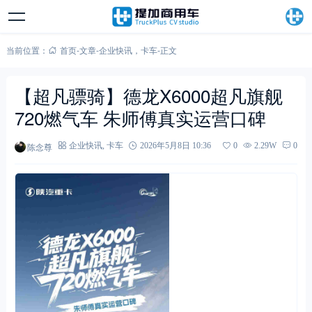
当前位置：
首页
-
文章
-
企业快讯
，
卡车
-
正文
【超凡骠骑】德龙X6000超凡旗舰
720燃气车 朱师傅真实运营口碑
陈念尊
企业快讯
,
卡车
2026年5月8日 10:36
0
2.29W
0