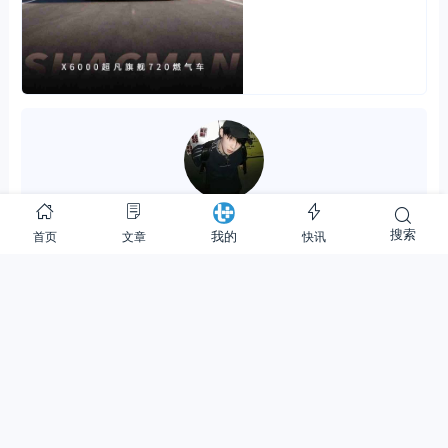
陈念尊
搜索
首页
文章
快讯
我的
2.90K
152.91M
31.99W
关注
(1)
私信
0
0
分享：
评论
A 为本文作者，G 为游客
总数：0