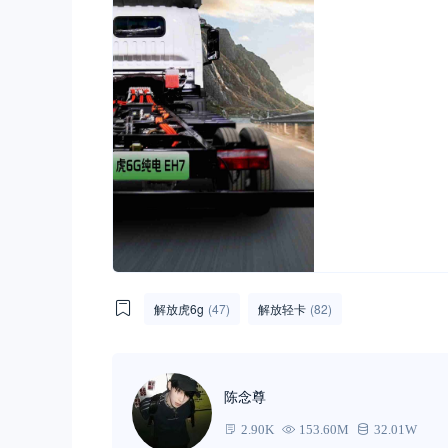
解放虎6g
(47)
解放轻卡
(82)
陈念尊
2.90K
153.60M
32.01W