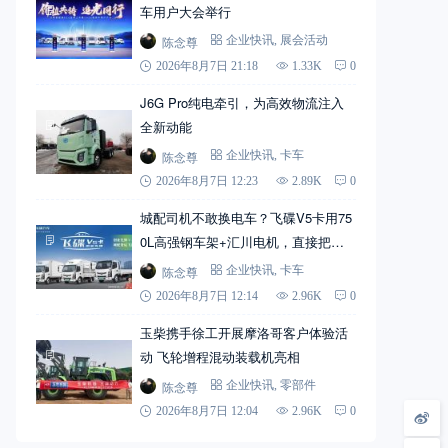
车用户大会举行
陈念尊
企业快讯
,
展会活动
2026年8月7日 21:18
1.33K
0
J6G Pro纯电牵引，为高效物流注入
全新动能
陈念尊
企业快讯
,
卡车
2026年8月7日 12:23
2.89K
0
城配司机不敢换电车？飞碟V5卡用75
0L高强钢车架+汇川电机，直接把信
心拉满
陈念尊
企业快讯
,
卡车
2026年8月7日 12:14
2.96K
0
玉柴携手徐工开展摩洛哥客户体验活
动 飞轮增程混动装载机亮相
陈念尊
企业快讯
,
零部件
2026年8月7日 12:04
2.96K
0