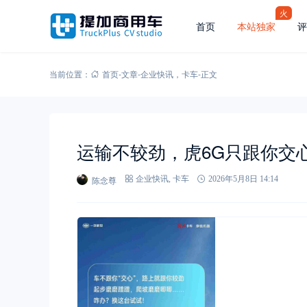
火
首页
本站独家
评
当前位置：
首页
-
文章
-
企业快讯
，
卡车
-
正文
运输不较劲，虎6G只跟你交
陈念尊
企业快讯
,
卡车
2026年5月8日 14:14