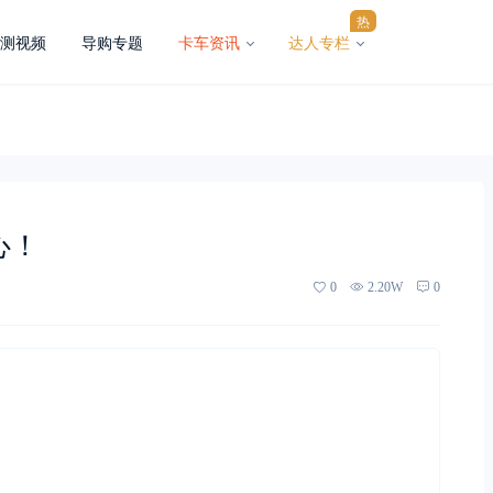
热
测视频
导购专题
卡车资讯
达人专栏
心！
0
2.20W
0