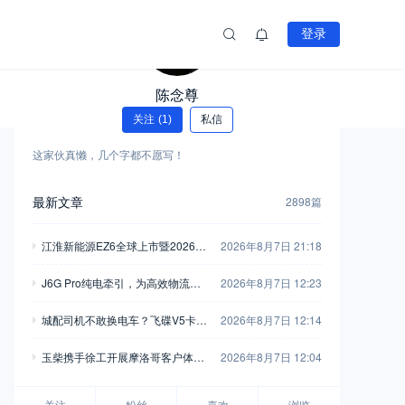
登录
陈念尊
关注
(1)
私信
这家伙真懒，几个字都不愿写！
最新文章
2898篇
江淮新能源EZ6全球上市暨2026商
2026年8月7日 21:18
用车用户大会举行
J6G Pro纯电牵引，为高效物流注
2026年8月7日 12:23
入全新动能
城配司机不敢换电车？飞碟V5卡用
2026年8月7日 12:14
750L高强钢车架+汇川电机，直接
玉柴携手徐工开展摩洛哥客户体验
2026年8月7日 12:04
把信心拉满
活动 飞轮增程混动装载机亮相
关注
粉丝
喜欢
浏览