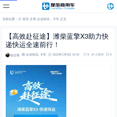
当前位置：
首页
-
文章
-
企业快讯
，
卡车
-
正文
【高效赴征途】潍柴蓝擎X3助力快
递快运全速前行！
陈念尊
企业快讯
,
卡车
2026年5月9日 10:56
0
2.92W
0