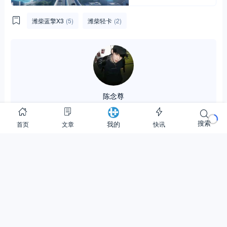
潍柴蓝擎X3
(5)
潍柴轻卡
(2)
陈念尊
2.90K
152.90M
31.99W
搜索
首页
文章
快讯
我的
关注
(1)
私信
0
0
分享：
相关文章
换一批