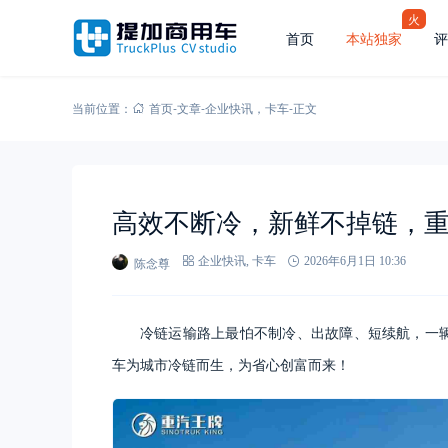
火
首页
本站独家
评
当前位置：
首页
-
文章
-
企业快讯
，
卡车
-
正文
高效不断冷，新鲜不掉链，重汽
陈念尊
企业快讯
,
卡车
2026年6月1日 10:36
冷链运输路上最怕不制冷、出故障、短续航，一辆真
车为城市冷链而生，为省心创富而来！