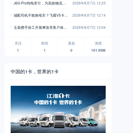
J6G Pro纯电牵引，为高效物流注
2026年8月7日 12:23
入全新动能
城配司机不敢换电车？飞碟V5卡用
2026年8月7日 12:14
750L高强钢车架+汇川电机，直接
玉柴携手徐工开展摩洛哥客户体验
2026年8月7日 12:04
把信心拉满
活动 飞轮增程混动装载机亮相
关注
粉丝
喜欢
浏览
1
1
0
181.99M
中国的1卡，世界的1卡