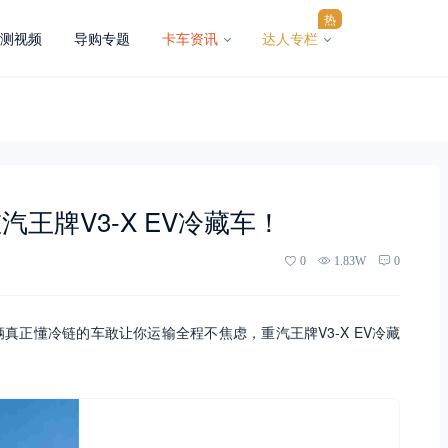
热
测视频
导购专题
卡车资讯
达人专栏
王牌V3-X EV冷藏车！
0
1.83W
0
正懂冷链的车敢让你运输全程不焦虑，重汽王牌V3-X EV冷藏