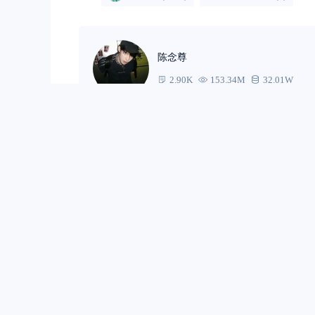
陈念尊
2.90K
153.34M
32.01W
0
0
相关文章
继续霸榜！中国
2023年以来，随
春寒”，也让二季度