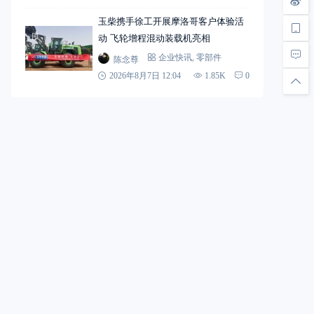
玉柴携手徐工开展摩洛哥客户体验活
动 飞轮增程混动装载机亮相
陈念尊
企业快讯
,
零部件
2026年8月7日 12:04
1.85K
0