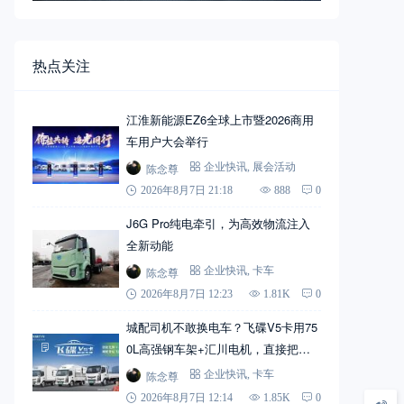
热点关注
江淮新能源EZ6全球上市暨2026商用
车用户大会举行
陈念尊
企业快讯
,
展会活动
2026年8月7日 21:18
888
0
J6G Pro纯电牵引，为高效物流注入
全新动能
陈念尊
企业快讯
,
卡车
2026年8月7日 12:23
1.81K
0
城配司机不敢换电车？飞碟V5卡用75
0L高强钢车架+汇川电机，直接把信
心拉满
陈念尊
企业快讯
,
卡车
2026年8月7日 12:14
1.85K
0