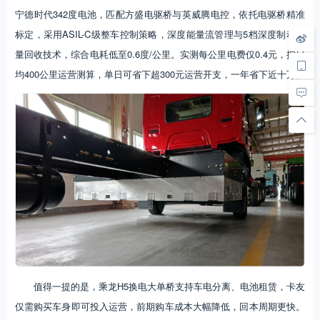
宁德时代342度电池，匹配方盛电驱桥与英威腾电控，依托电驱桥精准
标定，采用ASIL-C级整车控制策略，深度能量流管理与5档深度制动能
量回收技术，综合电耗低至0.6度/公里。实测每公里电费仅0.4元，按日
均400公里运营测算，单日可省下超300元运营开支，一年省下近十万。
值得一提的是，乘龙H5换电大单桥支持车电分离、电池租赁，卡友
仅需购买车身即可投入运营，前期购车成本大幅降低，回本周期更快。