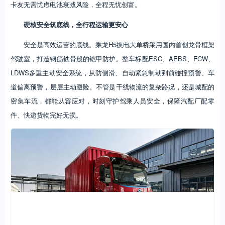
卡友无需忧虑电池衰减风险，全程无忧创富。
硬核安全筑底线，全行程运输更安心
安全是高效运营的底线。乘龙H5换电大单桥采用国内首创龙骨框架
驾驶室，打造钢筋铁骨般的铠甲防护。整车标配ESC、AEBS、FCW、
LDWS多重主动安全系统，从防侧滑、自动紧急制动到前碰撞预警、车
道偏离预警，层层主动避险。不管是干线物流的复杂路况，还是城配的
密集车流，都能从容应对，时刻守护驾乘人员安全，保障汽配厂配零
件、快递货物完好无损。