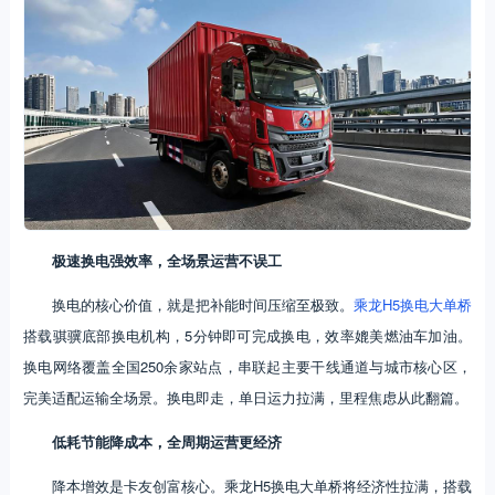
极速换电强效率，全场景运营不误工
换电的核心价值，就是把补能时间压缩至极致。
乘龙H5换电大单桥
搭载骐骥底部换电机构，5分钟即可完成换电，效率媲美燃油车加油。
换电网络覆盖全国250余家站点，串联起主要干线通道与城市核心区，
完美适配运输全场景。换电即走，单日运力拉满，里程焦虑从此翻篇。
低耗节能
降
成本，全周期运营更
经济
降本增效是卡友创富核心。乘龙H5换电大单桥将经济性拉满，搭载