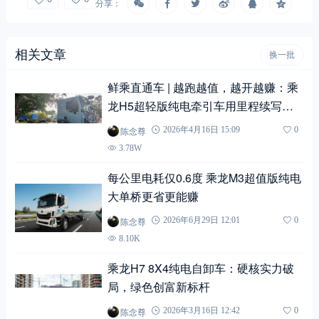
分享：
相关文章
换一批
鲜乘直通车 | 越跑越值，越开越赚：乘
龙H5超轻版纯电牵引车用里程续写前
程，用实力兑现收益
陈念尊
2026年4月16日 15:09
0
3.78W
每公里电耗仅0.6度 乘龙M3超值版纯电
大单桥更省更能赚
陈念尊
2026年6月29日 12:01
0
8.10K
乘龙H7 8X4纯电自卸车：硬核实力破
局，绿色创富新标杆
陈念尊
2026年3月16日 12:42
0