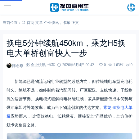
当前位置：
首页
-
文章
-
企业快讯
，
卡车
-
正文
换电5分钟续航450km，乘龙H5换
电大单桥创富快人一步
陈念尊
企业快讯
,
卡车
2026年6月4日 09:42
0
1.63W
0
新能源已是物流运输行业转型的必然方向，但传统纯电车型充电耗
时久、续航不足，始终制约着汽配周转、厂区配送、支线快递、干线物
流的运营节奏。换电模式破解纯电补能瓶颈，兼具新能源低成本优势与
燃油车即时补能效率，成为当下物流创富的优选方案。
乘龙H5换电大单
桥
应势而来，以“高效换电、低耗经济、硬核安全”产品优势，全方位护
航卡友创富之路。