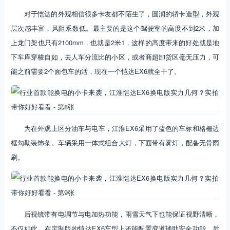
对于恺达的外观相信很多卡友都不陌生了，圆润的轿卡造型，外观
层次感丰富，风阻系数低。最主要的是这个驾驶室的高度不到2米，加
上龙门架也只有2100mm，也就是2米1，这样的高度带来的好处就是地
下车库穿梭自如，去人车分流比的小区，或者商超卸货区毫无压力，可
能之前需要2个面包车的活，现在一个恺达EX6就全干了。
为在外观上区分油车与电车，江淮EX6采用了蓝色的车标和格栅边
框勾勒装饰条。车辆采用一体式组合大灯，下面带有雾灯，配备无骨雨
刷。
后视镜带有电调节与电加热功能，雨雪天气下也能保证视野清晰，
不仅如此，在定制版的恺达EX6车型上还能配置变道辅助安全功能，后