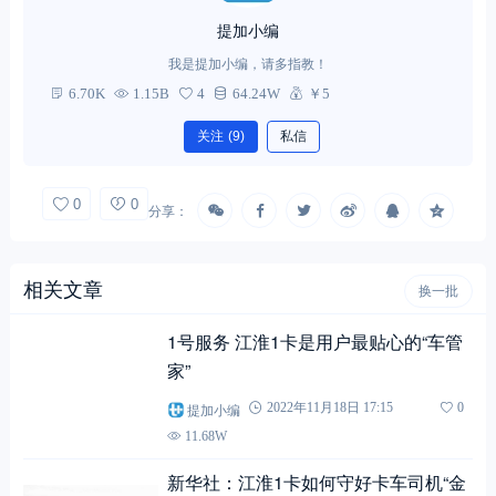
提加小编
我是提加小编，请多指教！
6.70K
1.15B
4
64.24W
￥5
关注
(9)
私信
0
0
分享：
相关文章
换一批
1号服务 江淮1卡是用户最贴心的“车管
家”
提加小编
2022年11月18日 17:15
0
11.68W
新华社：江淮1卡如何守好卡车司机“金