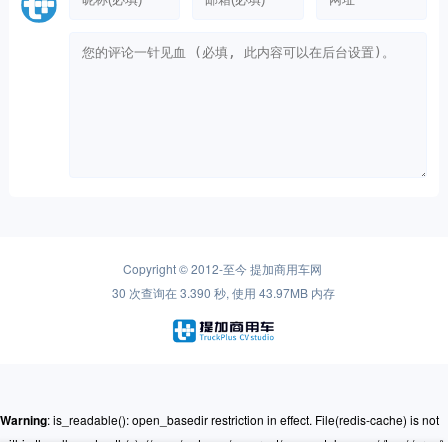
Copyright © 2012-至今
提加商用车网
30 次查询在 3.390 秒, 使用 43.97MB 内存
Warning
: is_readable(): open_basedir restriction in effect. File(redis-cache) is not
within the allowed path(s): (/www/ssdwww/wwwroot/www.cntplus.com/:/tmp/:/proc/)