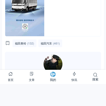
福田奥铃
(132)
福田汽车
(461)
陈念尊
搜索
首页
文章
快讯
我的
2.90K
153.47M
32.01W
关注
(1)
私信