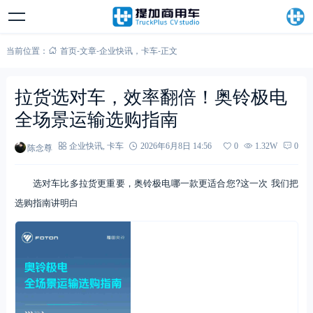
当前位置：
首页
-
文章
-
企业快讯
，
卡车
-
正文
拉货选对车，效率翻倍！奥铃极电
全场景运输选购指南
陈念尊
企业快讯
,
卡车
2026年6月8日 14:56
0
1.32W
0
选对车比多拉货更重要，奥铃极电哪一款更适合您?这一次 我们把
选购指南讲明白