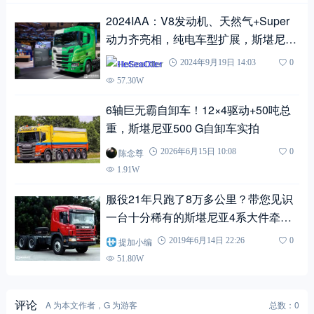
2024IAA：V8发动机、天然气+Super
动力齐亮相，纯电车型扩展，斯堪尼亚
室内展品解读
HeSeaOtter
2024年9月19日 14:03
0
57.30W
6轴巨无霸自卸车！12×4驱动+50吨总
重，斯堪尼亚500 G自卸车实拍
陈念尊
2026年6月15日 10:08
0
1.91W
服役21年只跑了8万多公里？带您见识
一台十分稀有的斯堪尼亚4系大件牵引
车
提加小编
2019年6月14日 22:26
0
51.80W
评论
A 为本文作者，G 为游客
总数：0