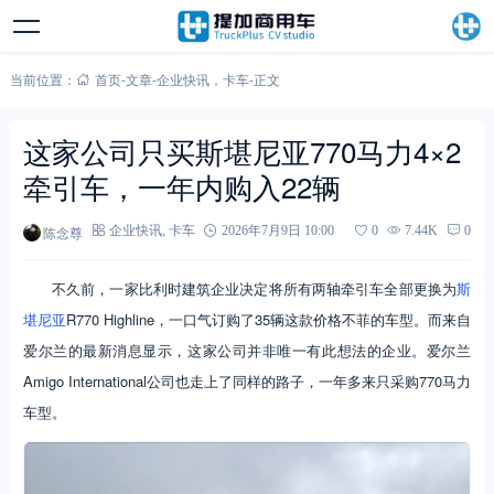
当前位置：
首页
-
文章
-
企业快讯
，
卡车
-
正文
这家公司只买斯堪尼亚770马力4×2
牵引车，一年内购入22辆
陈念尊
企业快讯
,
卡车
2026年7月9日 10:00
0
7.44K
0
不久前，一家比利时建筑企业决定将所有两轴牵引车全部更换为
斯
堪尼亚
R770 Highline，一口气订购了35辆这款价格不菲的车型。而来自
爱尔兰的最新消息显示，这家公司并非唯一有此想法的企业。爱尔兰
Amigo International公司也走上了同样的路子，一年多来只采购770马力
车型。