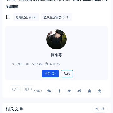
加编辑部
斯堪尼亚
(472)
爱尔兰运输公司
(1)
陈念尊
2.90K
153.23M
32.01W
关注
(1)
私信
0
0
分享：
相关文章
换一批