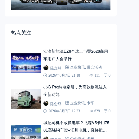
热点关注
江淮新能源EZ6全球上市暨2026商用
车用户大会举行
陈念尊
企业快讯
,
展会活动
2026年8月7日 21:18
111
0
J6G Pro纯电牵引，为高效物流注入
全新动能
陈念尊
企业快讯
,
卡车
2026年8月7日 12:23
629
0
城配司机不敢换电车？飞碟V5卡用75
0L高强钢车架+汇川电机，直接把信
心拉满
企业快讯
,
卡车