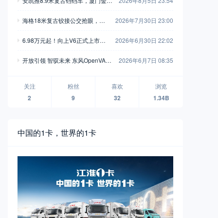
安凯推8.9米复古铛铛车，厦门金龙
2026年8月5日 23:54
新一代中巴抢眼，工信部第408-40
海格18米复古铰接公交抢眼，大
2026年7月30日 23:00
9批新产品公示之M类客车篇（中）
金龙新C系正式现身，工信部第40
6.98万元起！向上V6正式上市，
2026年6月30日 22:02
8-409批新产品公示之M类客车篇
新一代全能MPV重塑商用车价值
（上）
开放引领 智驭未来 东风OpenVAN
2026年6月7日 08:35
新标杆
无人物流车品牌襄阳全球首发
关注
粉丝
喜欢
浏览
2
9
32
1.34B
中国的1卡，世界的1卡