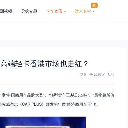
热
测视频
导购专题
卡车资讯
达人专栏
江淮高端轻卡香港市场也走红？
0
20.98W
0
年度“中国商用车品牌大奖”、“轻型货车王JAC5.5吨”、“最物超所值
权威杂志《CAR PLUS》颁发的年度“经济商用车王”奖。