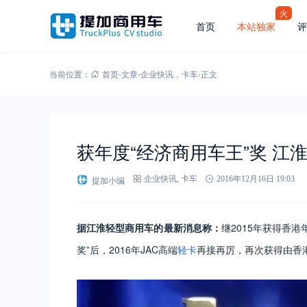
火
首页
本站独家
评
当前位置：
首页
-
文章
-
企业快讯
，
卡车
-
正文
获年度“经济商用车王”奖 
提加小编
企业快讯
,
卡车
2016年12月16日 19:03
据江淮轻型商用车的最新消息称：
继2015年获得香港
奖”后，2016年JAC高端
轻卡
再接再厉，再次获得由香港