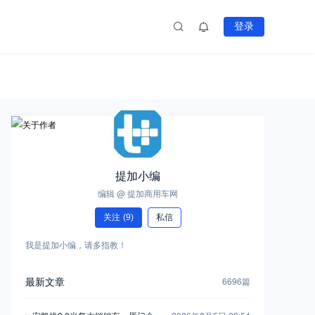
登录
提加小编
编辑 @ 提加商用车网
关注
(9)
私信
我是提加小编，请多指教！
最新文章
6696篇