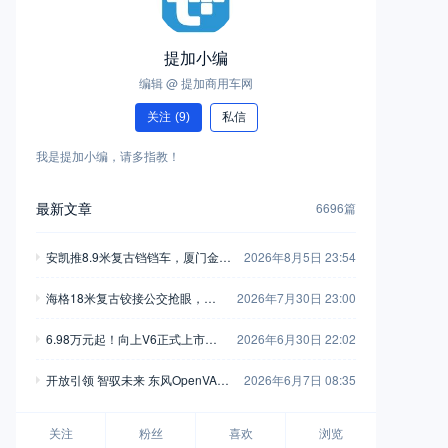
提加小编
编辑 @ 提加商用车网
关注
(9)
私信
我是提加小编，请多指教！
最新文章
6696篇
安凯推8.9米复古铛铛车，厦门金龙
2026年8月5日 23:54
新一代中巴抢眼，工信部第408-40
海格18米复古铰接公交抢眼，大
2026年7月30日 23:00
9批新产品公示之M类客车篇（中）
金龙新C系正式现身，工信部第40
6.98万元起！向上V6正式上市，
2026年6月30日 22:02
8-409批新产品公示之M类客车篇
新一代全能MPV重塑商用车价值
（上）
开放引领 智驭未来 东风OpenVAN
2026年6月7日 08:35
新标杆
无人物流车品牌襄阳全球首发
关注
粉丝
喜欢
浏览