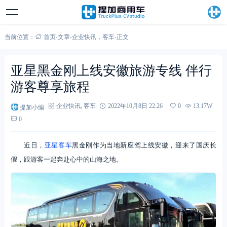
当前位置：
首页
-
文章
-
企业快讯
，
客车
-
正文
亚星黑金刚上线安徽旅游专线 伴行
游客尊享旅程
提加小编
企业快讯
,
客车
2022年10月8日 22:26
0
13.17W
0
近日，
亚星客车
黑金刚作为当地新座驾上线安徽，迎来了国庆长
假，跟游客一起奔赴心中的山海之地。