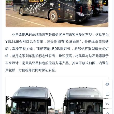
亚星
金刚系列
高端旅游车是倍受客户与乘客喜爱的车型，这批车为
YBL6125金刚双风挡客车，黑金刚拥有“欧洲血统”，外观线条简洁硬
朗，车身平整如镜，顶部两侧LED凤眼灯带，尾部钻石造型镶嵌式灯
组，都是这系列车型的标志性符号，辨识度高，将凤凰与钻石元素融于
车身设计，是最具亚星特色的旅游方案产品。其全开放式前围，内置备
用轮胎，方便检修的同时保证安全。