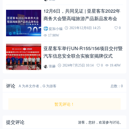
12月6日，共同见证 | 亚星客车2022年
商务大会暨高端旅游产品新品发布会
提加小编
2021年12月6日 14:25
0
17.90W
亚星客车举行UN-R155/156项目交付暨
汽车信息安全联合实验室揭牌仪式
张赫
2024年7月25日 10:14
0
19.40W
评论
A 为本文作者，G 为游客
总数：0
暂无评论！
提交评论
游客，
您好，欢迎参与讨论。