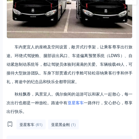
车内更宜人的座椅及空间设置，敞开式行李架，让乘客尊享出行旅
途。环绕式驾驶舱、腿部设出风口、车道偏离预警系统（LDWS）、自
动紧急制动系统等，都让驾驶员体验到满满的关爱。车辆核载49人，可
接待大型旅游团队。车身下部贯通式行李舱可轻松容纳乘客行李和伴手
礼，将途中的纪念品和快乐全都带回家。
秋桂飘香，风景宜人。偶尔偷闲的远游可以和家人一起散心，每一
次出行也都是一种放松。路途中有
亚星客车
一路伴行，安心舒心，尊享
出行快乐。
亚星客车
(61)
亚星黑金刚
(1)