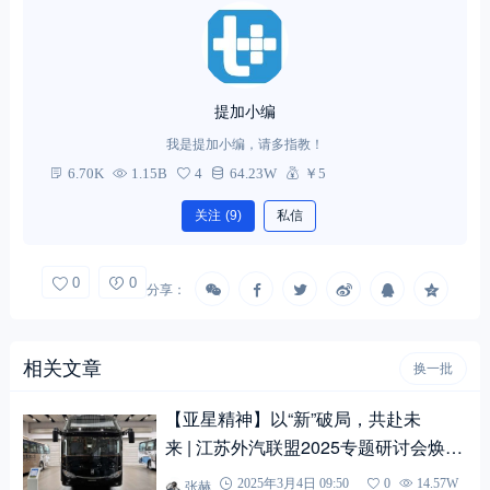
提加小编
我是提加小编，请多指教！
6.70K
1.15B
4
64.23W
￥5
关注
(9)
私信
0
0
分享：
相关文章
换一批
【亚星精神】以“新”破局，共赴未
来 | 江苏外汽联盟2025专题研讨会焕新
启程
张赫
2025年3月4日 09:50
0
14.57W