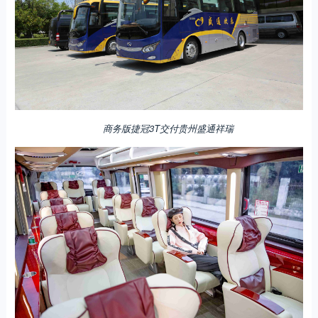
商务版捷冠3T交付贵州盛通祥瑞