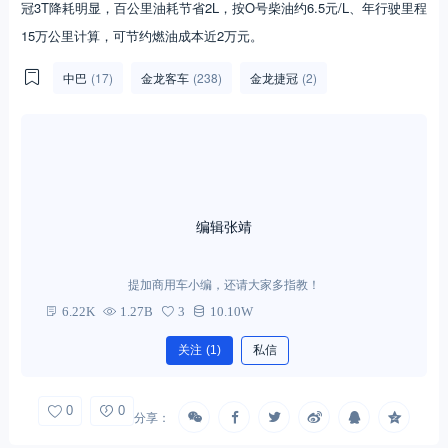
冠3T降耗明显，百公里油耗节省2L，按O号柴油约6.5元/L、年行驶里程
15万公里计算，可节约燃油成本近2万元。
中巴
(17)
金龙客车
(238)
金龙捷冠
(2)
编辑张靖
提加商用车小编，还请大家多指教！
6.22K
1.27B
3
10.10W
关注
(1)
私信
0
0
分享：
相关文章
换一批