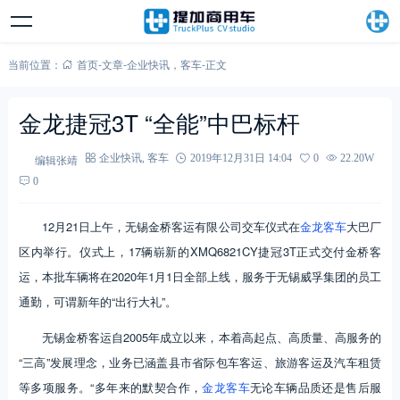
当前位置：
首页
-
文章
-
企业快讯
，
客车
-
正文
金龙捷冠3T “全能”中巴标杆
编辑张靖
企业快讯
,
客车
2019年12月31日 14:04
0
22.20W
0
12月21日上午，无锡金桥客运有限公司交车仪式在
金龙客车
大巴厂
区内举行。仪式上，17辆崭新的XMQ6821CY捷冠3T正式交付金桥客
运，本批车辆将在2020年1月1日全部上线，服务于无锡威孚集团的员工
通勤，可谓新年的“出行大礼”。
无锡金桥客运自2005年成立以来，本着高起点、高质量、高服务的
“三高”发展理念，业务已涵盖县市省际包车客运、旅游客运及汽车租赁
等多项服务。“多年来的默契合作，
金龙客车
无论车辆品质还是售后服