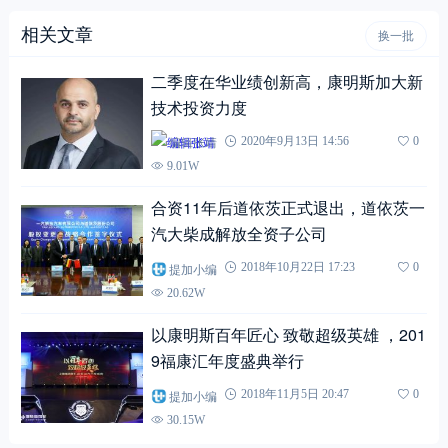
相关文章
换一批
二季度在华业绩创新高，康明斯加大新
技术投资力度
编辑张靖
2020年9月13日 14:56
0
9.01W
合资11年后道依茨正式退出，道依茨一
汽大柴成解放全资子公司
提加小编
2018年10月22日 17:23
0
20.62W
以康明斯百年匠心 致敬超级英雄 ，201
9福康汇年度盛典举行
提加小编
2018年11月5日 20:47
0
30.15W