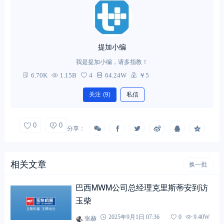
提加小编
我是提加小编，请多指教！
6.70K
1.15B
4
64.24W
￥5
关注
(9)
私信
0
0
分享：
相关文章
换一批
巴西MWM公司总经理克里斯蒂安到访
玉柴
张赫
2025年9月1日 07:36
0
9.40W