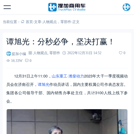
当前位置：
首页
-
文章
-
人物观点
，
零部件
-
正文
谭旭光：分秒必争，坚决打赢！
提加小编
人物观点
,
零部件
2022年12月31日 14:52
0
16.33W
0
12月31日上午11:00，
山东重工
·
潍柴动力
2023年大干一季度视频动
员会在济南召开，
谭旭光
作动员讲话，国内主要权属公司作表态发言。
集团各公司领导干部、国内销售办事处主任，共计3100人线上线下参
会。