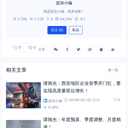
提加小编
我是提加小编，请多指教！
6.70K
1.15B
4
64.24W
￥5
关注
(9)
私信
0
0
分享：
相关文章
换一批
谭旭光：西安地区企业首季开门红，要
实现高质量双位增长！
提加小编
2024年1月11日 23:51
0
10.40W
谭旭光：年度预算、季度调整、月度精
准！