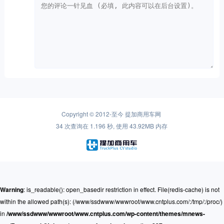
Copyright © 2012-至今
提加商用车网
34 次查询在 1.196 秒, 使用 43.92MB 内存
Warning
: is_readable(): open_basedir restriction in effect. File(redis-cache) is not
within the allowed path(s): (/www/ssdwww/wwwroot/www.cntplus.com/:/tmp/:/proc/)
in
/www/ssdwww/wwwroot/www.cntplus.com/wp-content/themes/mnews-