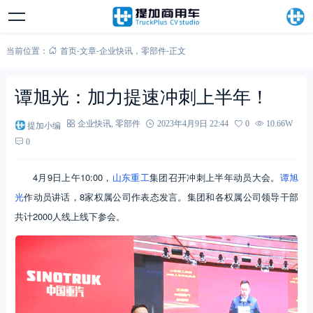
当前位置：
首页
-
文章
-
企业快讯
，
零部件
-
正文
谭旭光：加力提速冲刺上半年！
提加小编
企业快讯
,
零部件
2023年4月9日 22:44
0
10.66W
0
4月9日上午10:00，
山东重工
集团召开冲刺上半年动员大会。
谭旭
光
作动员讲话，8家权属公司作表态发言。集团和各权属公司领导干部
共计2000人线上线下参会。