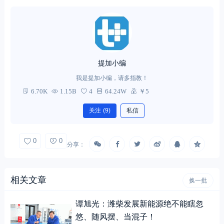
提加小编
我是提加小编，请多指教！
6.70K
1.15B
4
64.24W
￥5
关注
(9)
私信
0
0
分享：
相关文章
换一批
谭旭光：潍柴发展新能源绝不能瞎忽
悠、随风摆、当混子！