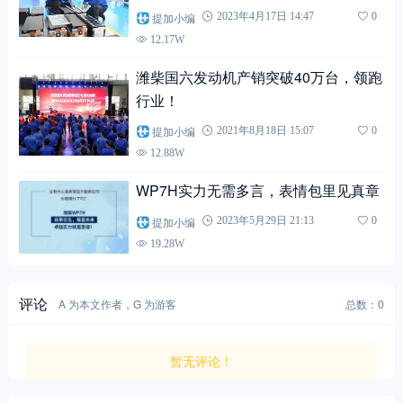
提加小编
2023年4月17日 14:47
0
12.17W
潍柴国六发动机产销突破40万台，领跑
行业！
提加小编
2021年8月18日 15:07
0
12.88W
WP7H实力无需多言，表情包里见真章
提加小编
2023年5月29日 21:13
0
19.28W
评论
A 为本文作者，G 为游客
总数：0
暂无评论！