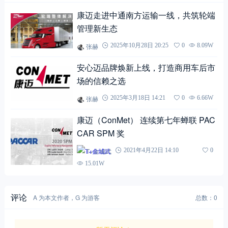
康迈走进中通南方运输一线，共筑轮端
管理新生态
张赫
2025年10月28日 20:25
0
8.09W
安心迈品牌焕新上线，打造商用车后市
场的信赖之选
张赫
2025年3月18日 14:21
0
6.66W
康迈（ConMet） 连续第七年蝉联 PAC
CAR SPM 奖
T+金城武
2021年4月22日 14:10
0
15.01W
评论
A 为本文作者，G 为游客
总数：0