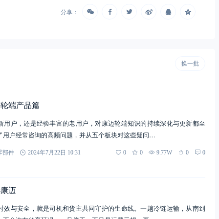
分享：
换一批
—轮端产品篇
新用户，还是经验丰富的老用户，对康迈轮端知识的持续深化与更新都至
了用户经常咨询的高频问题，并从五个板块对这些疑问…
零部件
2024年7月22日 10:31
0
0
9.77W
0
0
选康迈
时效与安全，就是司机和货主共同守护的生命线。一趟冷链运输，从南到