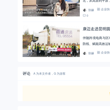
北，从高原到平原
张赫
企业快
0
康迈走进昆明
伴随跨境电商与区
防线、赋能高效运
张赫
企业快
评论
A 为本文作者，G 为游客