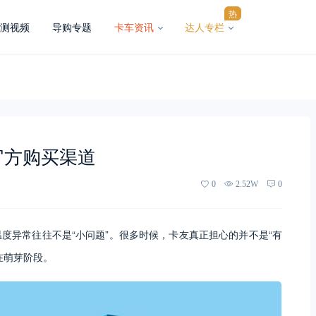
热
测视频
导购专题
卡车资讯
达人专栏
-官方购买渠道
0
2.52W
0
度异常往往不是“小问题”。很多时候，卡友真正担心的并不是“有
在萌芽阶段。