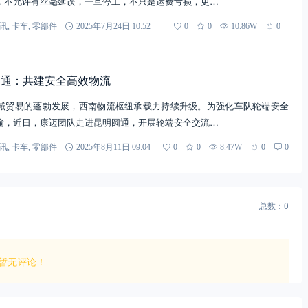
，不允许有丝毫延误，一旦停工，不只是运费亏损，更…
讯
,
卡车
,
零部件
2025年7月24日 10:52
0
0
10.86W
0
圆通：共建安全高效物流
域贸易的蓬勃发展，西南物流枢纽承载力持续升级。为强化车队轮端安全
输，近日，康迈团队走进昆明圆通，开展轮端安全交流…
讯
,
卡车
,
零部件
2025年8月11日 09:04
0
0
8.47W
0
0
总数：0
暂无评论！