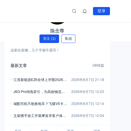
登录
陈念尊
关注
(1)
私信
这家伙真懒，几个字都不愿写！
最新文章
2898篇
江淮新能源EZ6全球上市暨2026商
2026年8月7日 21:18
用车用户大会举行
J6G Pro纯电牵引，为高效物流注
2026年8月7日 12:23
入全新动能
城配司机不敢换电车？飞碟V5卡用
2026年8月7日 12:14
750L高强钢车架+汇川电机，直接
玉柴携手徐工开展摩洛哥客户体验
2026年8月7日 12:04
把信心拉满
活动 飞轮增程混动装载机亮相
关注
粉丝
喜欢
浏览