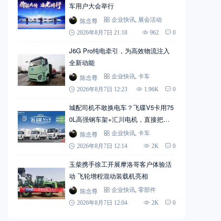
车用户大会举行
陈念尊
企业快讯
,
展会活动
2026年8月7日 21:18
962
0
J6G Pro纯电牵引，为高效物流注入
全新动能
陈念尊
企业快讯
,
卡车
2026年8月7日 12:23
1.96K
0
城配司机不敢换电车？飞碟V5卡用75
0L高强钢车架+汇川电机，直接把信
心拉满
陈念尊
企业快讯
,
卡车
2026年8月7日 12:14
2K
0
玉柴携手徐工开展摩洛哥客户体验活
动 飞轮增程混动装载机亮相
陈念尊
企业快讯
,
零部件
2026年8月7日 12:04
2K
0