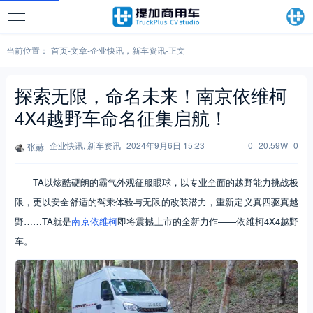
当前位置：
首页
-
文章
-
企业快讯
，
新车资讯
-
正文
探索无限，命名未来！南京依维柯
4X4越野车命名征集启航！
企业快讯
,
新车资讯
2024年9月6日 15:23
0
20.59W
0
张赫
TA以炫酷硬朗的霸气外观征服眼球，以专业全面的越野能力挑战极
限，更以安全舒适的驾乘体验与无限的改装潜力，重新定义真四驱真越
野……TA就是
南京依维柯
即将震撼上市的全新力作——依维柯4X4越野
车。