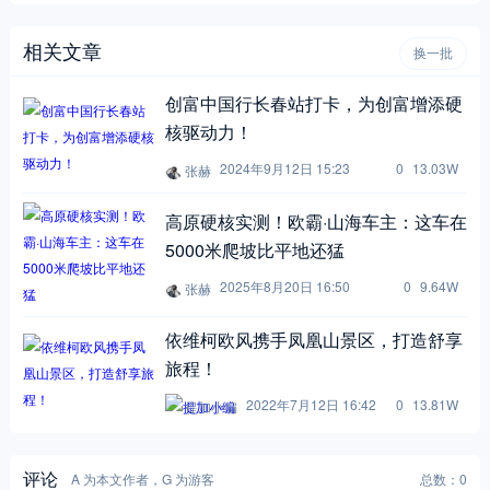
相关文章
换一批
创富中国行长春站打卡，为创富增添硬
核驱动力！
2024年9月12日 15:23
0
13.03W
张赫
高原硬核实测！欧霸·山海车主：这车在
5000米爬坡比平地还猛
2025年8月20日 16:50
0
9.64W
张赫
依维柯欧风携手凤凰山景区，打造舒享
旅程！
2022年7月12日 16:42
0
13.81W
提加小编
评论
A 为本文作者，G 为游客
总数：0