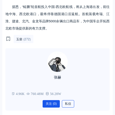
据悉，“鲲鹏”轮首航投入中国-西北欧航线，将从上海港出发，前往
地中海、西北欧港口，最终停靠德国港口后返航。首航装载奇瑞、江
淮、捷途、北汽、金龙等品牌5000余辆出口商品车，为中国车企开拓西
北欧市场提供新的有力支撑。
玉柴
(272)
张赫
4.96K
760.48M
56.28W
关注
(0)
私信