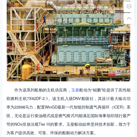
作为该系列船舶的主机供应商，
玉柴
船动为“鲲鹏”轮提供了高性能
双燃料主机7X62DF-2.1。该主机入级DNV船级社，其设计最大输出功
率为22698马力，配置WinGD最新一代智能控制废气再循环（iCER）系
统，无论是运行柴油模式或是燃气模式均能满足国际海事组织现行最严
苛的NOx排放法规Tier III的要求。玉柴船动始终坚持技术创新，致力于
为客户提供高效、可靠、环保的船舶动力解决方案。