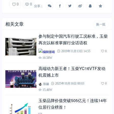
0
0
分享：
相关文章
换一批
参与制定中国汽车行驶工况标准，玉柴
再次以标准掌握行业话语权
编辑张靖
2019年11月13日 14:55
0
16.58W
高端动力新王者！玉柴YC16VTF发动
机震撼上市
张赫
2025年10月16日 00:03
0
15.46W
玉柴品牌价值突破505亿元！连续14年
位居行业榜首！