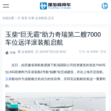
当前位置：
首页
-
文章
-
企业快讯
-
正文
玉柴“巨无霸”助力奇瑞第二艘7000
车位远洋滚装船启航
张赫
企业快讯
2025年7月22日 09:02
0
9.93W
0
近日，由安徽省港航集团旗下航瑞国际公司投资建造的首批7000车
位LNG双燃料汽车滚装船2号船“鲲鹏”轮完成建造，并在上海开启首航。
玉柴
船动作为该船舶主机动力的供应商，共同见证船舶首航这一重要时
刻。