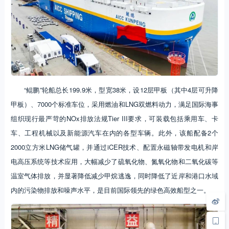
“鲲鹏”轮船总长199.9米，型宽38米，设12层甲板（其中4层可升降
甲板）、7000个标准车位，采用燃油和LNG双燃料动力，满足国际海事
组织现行最严苛的NOx排放法规Tier III要求，可装载包括乘用车、卡
车、工程机械以及新能源汽车在内的各型车辆。此外，该船配备2个
2000立方米LNG储气罐，并通过iCER技术、配置永磁轴带发电机和岸
电高压系统等技术应用，大幅减少了硫氧化物、氮氧化物和二氧化碳等
温室气体排放，并显著降低减少甲烷逃逸，同时降低了近岸和港口水域
内的污染物排放和噪声水平，是目前国际领先的绿色高效船型之一。