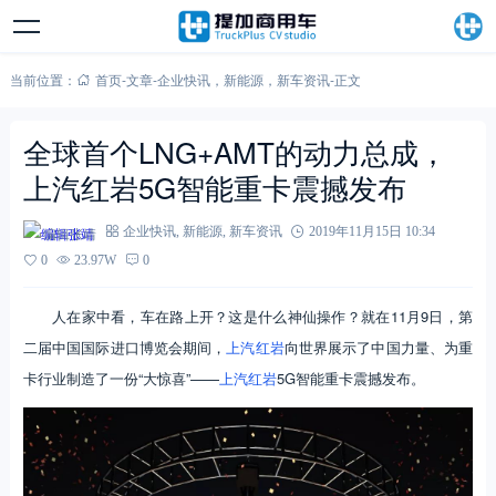
当前位置：
首页
-
文章
-
企业快讯
，
新能源
，
新车资讯
-
正文
全球首个LNG+AMT的动力总成，
上汽红岩5G智能重卡震撼发布
编辑张靖
企业快讯
,
新能源
,
新车资讯
2019年11月15日 10:34
0
23.97W
0
人在家中看，车在路上开？这是什么神仙操作？就在11月9日，第
二届中国国际进口博览会期间，
上汽红岩
向世界展示了中国力量、为重
卡行业制造了一份“大惊喜”——
上汽红岩
5G智能重卡震撼发布。