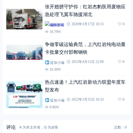
张开翅膀守护你：红岩杰豹医用废物应
急处理飞翼车驰援湖北
编辑张靖
2020年3月17日 10:33
0
16.79W
争做零碳运输典范，上汽红岩纯电动重
卡批量交付邯郸钢铁
提加小编
2023年4月11日 22:09
0
10.30W
热点速递！上汽红岩新动力联盟年度车
型发布
提加小编
2022年3月31日 10:33
0
9.96W
评论
A 为本文作者，G 为游客
总数：0