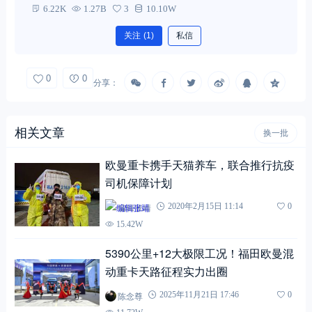
6.22K
1.27B
3
10.10W
关注
(1)
私信
0
0
分享：
相关文章
换一批
欧曼重卡携手天猫养车，联合推行抗疫
司机保障计划
编辑张靖
2020年2月15日 11:14
0
15.42W
5390公里+12大极限工况！福田欧曼混
动重卡天路征程实力出圈
陈念尊
2025年11月21日 17:46
0