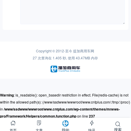
Copyright © 2012-至今
提加商用车网
27 次查询在 1.405 秒, 使用 43.47MB 内存
Warning
: is_readable(): open_basedir restriction in effect. File(redis-cache) is not
within the allowed path(s): (/www/ssdwww/wwwroot/www.cntplus.com/:/tmp/:/proc/)
in
/www/ssdwww/wwwroot/www.cntplus.com/wp-content/themes/mnews-
pro/Framework/Helpers/common.function.php
on line
237
搜索
首页
文章
快讯
我的