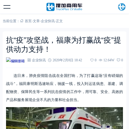
当前位置：
首页
-
文章
-
企业快讯
-
正文
抗“疫”攻坚战，福康为打赢战“疫”提
供动力支持！
编辑张靖
企业快讯
2020年2月8日 18:42
0
12.64W
0
连日来，肺炎疫情阻击战在全国打响，为了打赢这场“没有硝烟的
战斗”，福田康明斯迅速响应，驰援一线，投入到运送病患、基建、调
配物资、保障民生等一系列抗击疫情的工作中，用可靠、安全、高效的
产品和服务展现企业不凡的力量和社会担当。